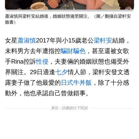
蕭淑慎與梁軒安結婚後，婚姻狀態備受關注。（圖／翻攝自梁軒安
臉書）
女星
蕭淑慎
2017年與小15歲老公
梁軒安
結婚，
未料男方去年遭指控
騙財騙色
，甚至還被女歌
手Rina控訴
性侵
，夫妻倆的婚姻狀態也備受外
界關注。29日適逢
七夕
情人節，梁軒安發文透
露妻子做了他最愛的
日式牛丼飯
，除了十分感
動外，他也承認自己曾做錯事。
廣告 - 請繼續往下閱讀