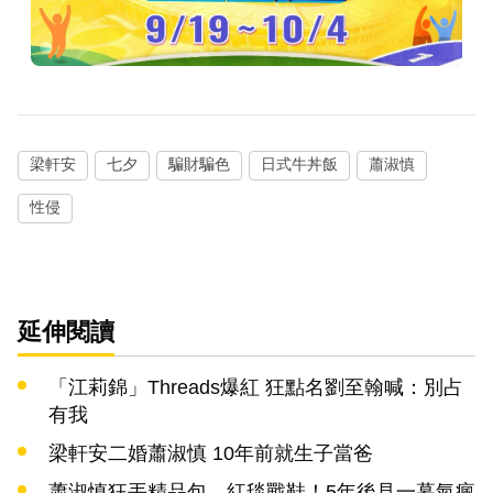
梁軒安
七夕
騙財騙色
日式牛丼飯
蕭淑慎
性侵
延伸閱讀
「江莉錦」Threads爆紅 狂點名劉至翰喊：別占
有我
梁軒安二婚蕭淑慎 10年前就生子當爸
蕭淑慎狂丟精品包、紅毯戰鞋！5年後見一幕氣瘋