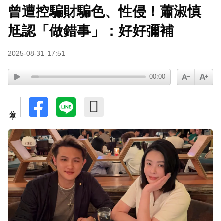
曾遭控騙財騙色、性侵！蕭淑慎
尪認「做錯事」：好好彌補
2025-08-31
17:51
00:00
分享