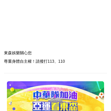
東森娛樂關心您
尊重身體自主權！請撥打113、110