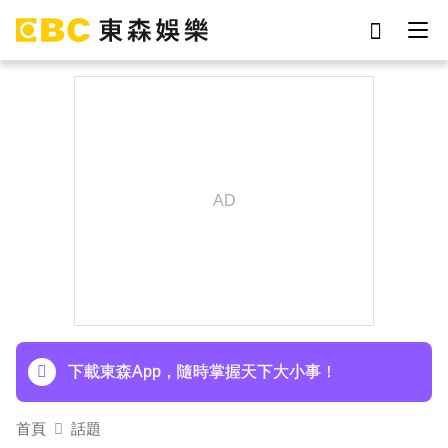
劉真
影片
7-eleven
女優
網紅
ian
于朦朧
謝侑芯
下載東森App，隨時掌握天下大小事！
《半澤直樹》男星宣布再婚！迎新生命雙喜臨門
下載東森App，隨時掌握天下大小事！
首頁
話題
《半澤直樹》男星宣布再婚！迎新生命雙喜臨門