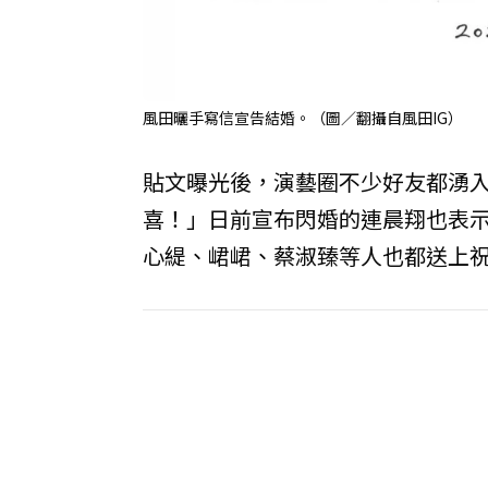
風田曬手寫信宣告結婚。（圖／翻攝自風田IG）
貼文曝光後，演藝圈不少好友都湧
喜！」日前宣布閃婚的連晨翔也表示
心緹、峮峮、蔡淑臻等人也都送上