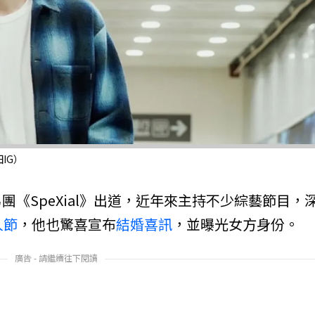
IG）
團《SpeXial》出道，近年來主持不少綜藝節目，
人節
，他也驚喜宣布
結婚
喜訊
，並曝光女方身份。
廣告 - 請繼續往下閱讀