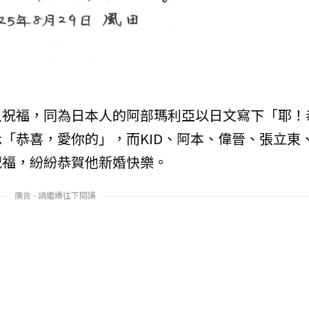
入祝福，同為日本人的阿部瑪利亞以日文寫下「耶！
「恭喜，愛你的」，而KID、阿本、偉晉、張立東
祝福，紛紛恭賀他新婚快樂。
廣告 - 請繼續往下閱讀