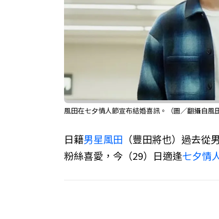
風田在七夕情人節宣布結婚喜訊。（圖／翻攝自風田
日籍
男星
風田
（豐田將也）過去從男
粉絲喜愛，今（29）日適逢
七夕情