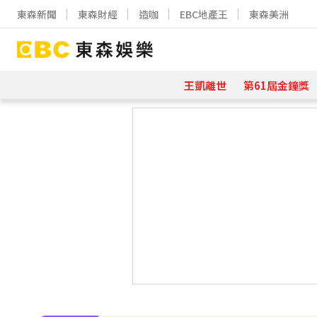
東森新聞
東森財經
造咖
EBC地產王
東森美洲
王凱離世
第61屆金鐘獎