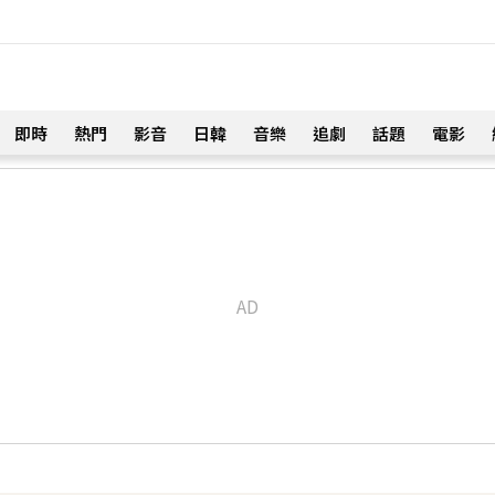
即時
熱門
影音
日韓
音樂
追劇
話題
電影