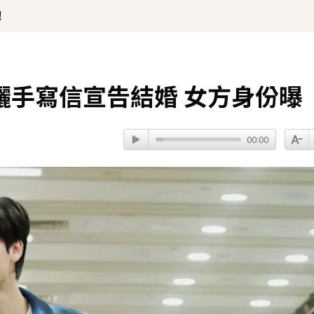
！
曬手寫信宣告結婚 女方身份曝
00:00