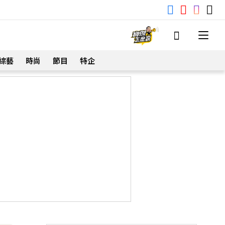
綜藝
時尚
節目
特企