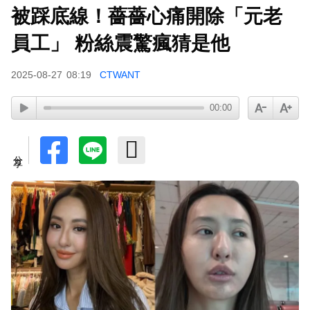
被踩底線！薔薔心痛開除「元老
小24歲女友背景遭起底！姜厚任12點聲明「駁小
三傳聞」：你在講三小？
員工」 粉絲震驚瘋猜是他
2025-08-27
08:19
CTWANT
00:00
分享