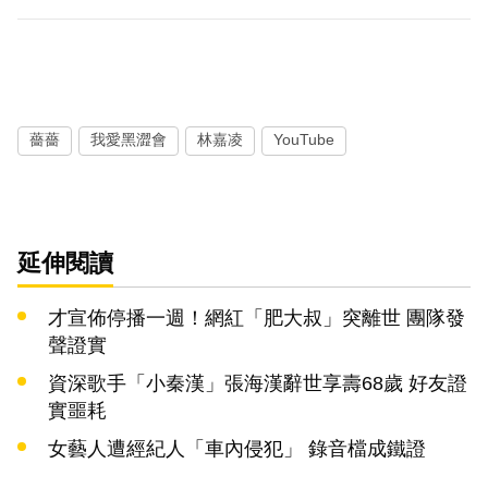
薔薔
我愛黑澀會
林嘉凌
YouTube
延伸閱讀
才宣佈停播一週！網紅「肥大叔」突離世 團隊發
聲證實
資深歌手「小秦漢」張海漢辭世享壽68歲 好友證
實噩耗
女藝人遭經紀人「車內侵犯」 錄音檔成鐵證