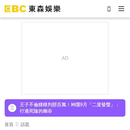
劉真
影片
7-eleven
女優
ian
網紅
謝侑芯
于朦朧
下載東森App，隨時掌握天下大小事！
小24歲女友背景遭起底！姜厚任12點聲明「駁小
三傳聞」：你在講三小？
王子不倫粿粿判賠百萬！神隱9月「二度發聲」：
行過死陰的幽谷
首頁
話題
下載東森App，隨時掌握天下大小事！