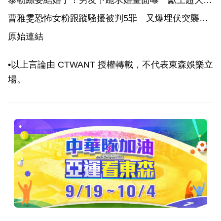
戒
曹雅雯恐怖女粉跟蹤騷擾被判5罪 又爆埋伏突襲！
驚悚過程太嚇人
原始連結
•以上言論由 CTWANT 授權轉載，不代表東森娛樂立
場。