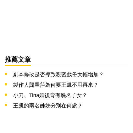
推薦文章
劇本修改是否導致親密戲份大幅增加？
製作人龔翠萍為何要王凱不用再來？
小刀、Tina婚後育有幾名子女？
王凱的兩名姊姊分別在何處？