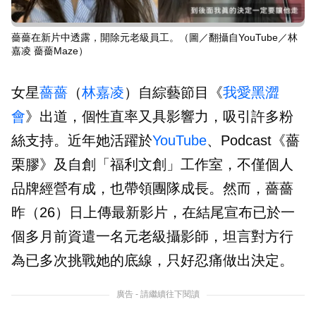
薔薔在新片中透露，開除元老級員工。（圖／翻攝自YouTube／林
嘉凌 薔薔Maze）
女星
薔薔
（
林嘉凌
）自綜藝節目《
我愛黑澀
會
》出道，個性直率又具影響力，吸引許多粉
絲支持。近年她活躍於
YouTube
、Podcast《薔
栗膠》及自創「福利文創」工作室，不僅個人
品牌經營有成，也帶領團隊成長。然而，薔薔
昨（26）日上傳最新影片，在結尾宣布已於一
個多月前資遣一名元老級攝影師，坦言對方行
為已多次挑戰她的底線，只好忍痛做出決定。
廣告 - 請繼續往下閱讀