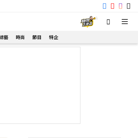
綜藝
時尚
節目
特企