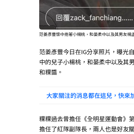
范姜彥豐懷中抱著小楊桃，和晏柔中以及其男友楊孟
范姜彥豐今日在IG分享照片，曝光
中的兒子小楊桃，和晏柔中以及其
和粿醬。
大家關注的消息都在這兒，快來加
粿粿過去曾擔任《全明星運動會》
擔任了紅隊副隊長，兩人也是好友