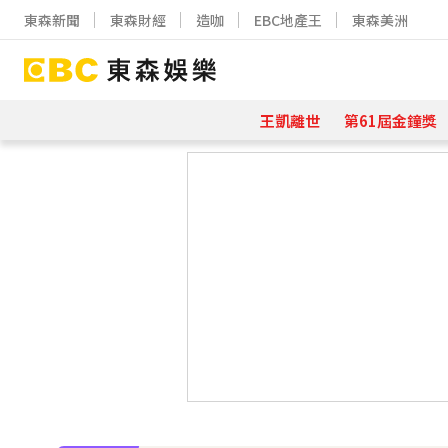
東森新聞
東森財經
造咖
EBC地產王
東森美洲
王凱離世
第61屆金鐘獎