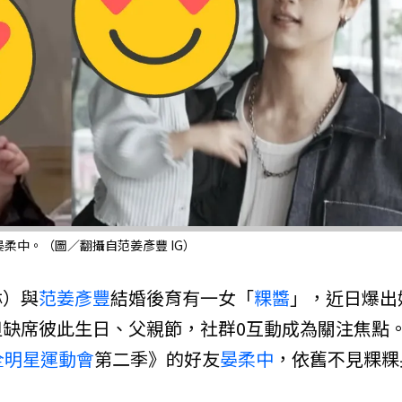
柔中。（圖／翻攝自范姜彥豐 IG）
琳）與
范姜彥豐
結婚後育有一女「
粿醬
」，近日爆出
缺席彼此生日、父親節，社群0互動成為關注焦點
全明星運動會
第二季》的好友
晏柔中
，依舊不見粿粿