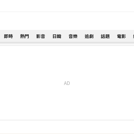
即時
熱門
影音
日韓
音樂
追劇
話題
電影