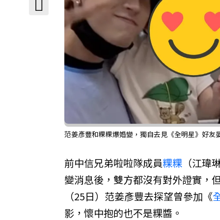
范姜彥豐和粿粿爆婚變，獨自去見《全明星》好友晏
前中信兄弟啦啦隊成員
粿粿
（江瑋
變消息後，雙方都沒有對外證實，但
（25日）范姜彥豐去探望曾參加《
影，懷中抱的也不是粿醬。