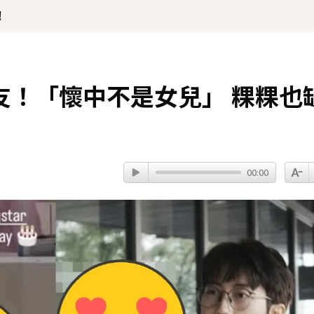
！
友！「懷中不是女兒」 粿粿也
00:00