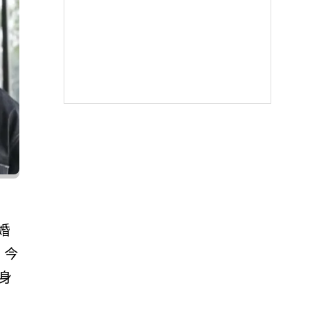
婚
。今
身