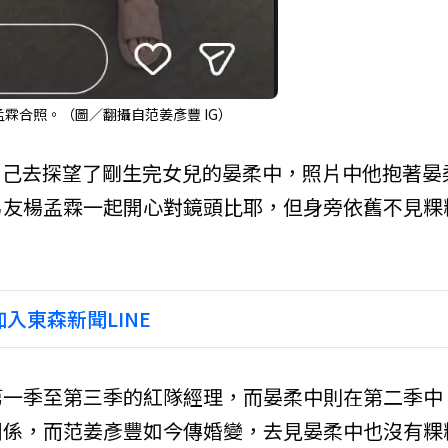
霖合照。（圖／翻攝自范姜彥豐 IG）
自己去探望了剛生完女兒的晏柔中，照片中他抱著晏
男友楊孟霖一起開心對鏡頭比耶，但身旁依舊不見粿
入東森新聞LINE
第一季至第三季的紅隊經理，而晏柔中則在第二季中
關係，而范姜彥豐如今傳婚變，去見晏柔中也沒有粿