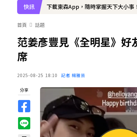
快訊
下載東森App，隨時掌握天下大小事
首頁
話題
范姜彥豐見《全明星》好
席
2025-08-25
18:10
記者 楊雅芸
分享