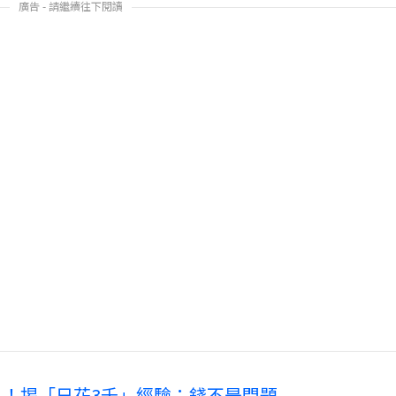
廣告 - 請繼續往下閱讀
！揭「日花3千」經驗：錢不是問題