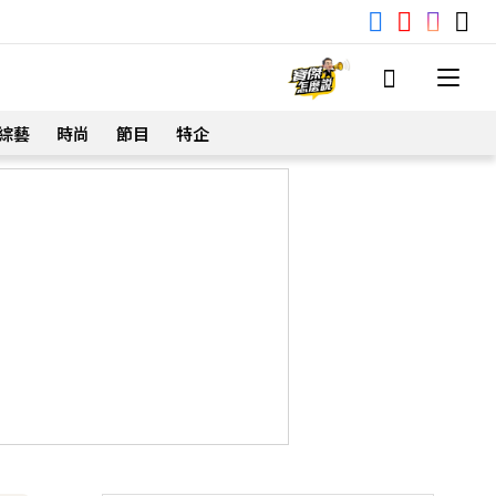
綜藝
時尚
節目
特企