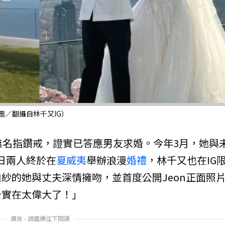
圖／翻攝自林千又IG）
無名指鑽戒，證實已答應男友求婚。今年3月，她與
）日兩人終於在
夏威夷
舉辦浪漫
婚禮
，林千又也在IG
紗的她與丈夫深情擁吻，並首度公開Jeon正面照
公實在太偉大了！」
廣告 - 請繼續往下閱讀