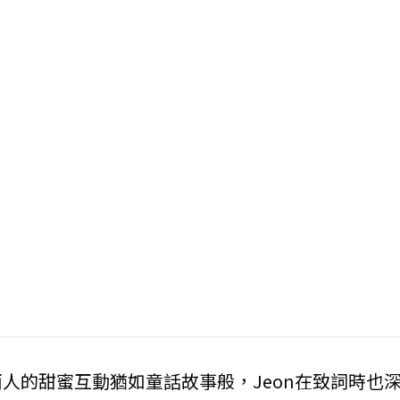
人的甜蜜互動猶如童話故事般，Jeon在致詞時也