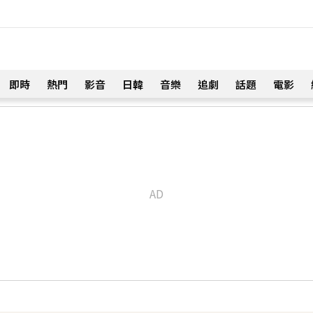
即時
熱門
影音
日韓
音樂
追劇
話題
電影
！
開直播 最後身影曝光粉鼻酸