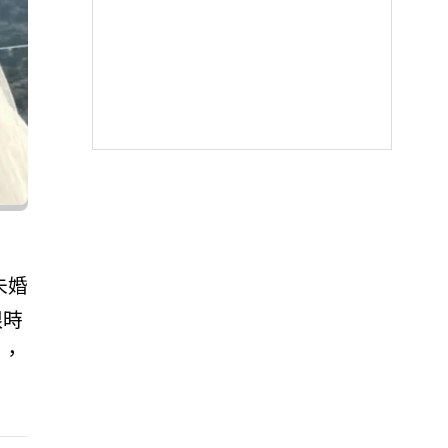
未婚
限時
片，