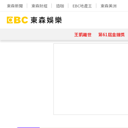
東森新聞
東森財經
造咖
EBC地產王
東森美洲
王凱離世
第61屆金鐘獎
下載東森App，隨時掌握天下大小事
97萬網紅「肥大叔」驟逝！2天前才