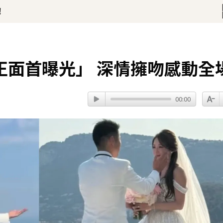
！
開直播 最後身影曝光粉鼻酸
正面首曝光」 深情擁吻感動全
00:00