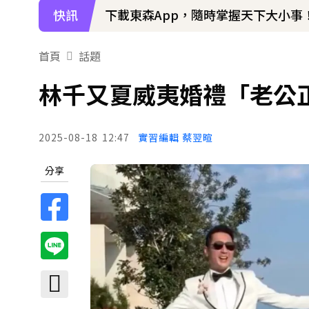
快訊
下載東森App，隨時掌握天下大小事
97萬網紅「肥大叔」驟逝！2天前才
首頁
話題
林千又夏威夷婚禮「老公
2025-08-18
12:47
實習編輯 蔡翌暄
分享