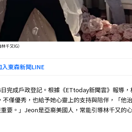
林千又IG）
入東森新聞LINE
4日完成戶政登記。根據《ETtoday新聞雲》報導，
士，不僅優秀，也給予她心靈上的支持與陪伴，「他
重要。」Jeon是亞裔美國人，常能引導林千又的