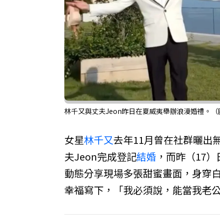
林千又與丈夫Jeon昨日在夏威夷舉辦浪漫婚禮。（
女星
林千又
去年11月曾在社群曬出
夫Jeon完成登記
結婚
，而昨（17
動態分享現場多張甜蜜畫面，身穿白
幸福寫下，「我必須說，能當我老