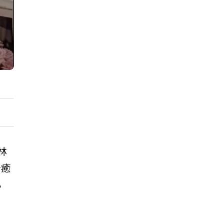
林
治癒
心