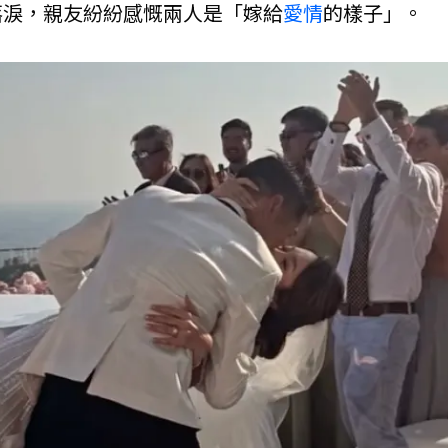
落淚，親友紛紛感慨兩人是「嫁給
愛情
的樣子」。