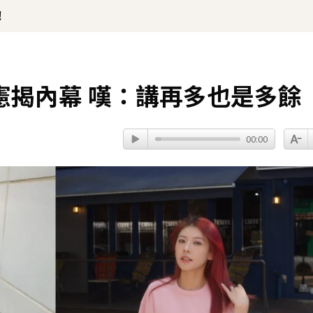
！
憲揭內幕 嘆：講再多也是多餘
00:00