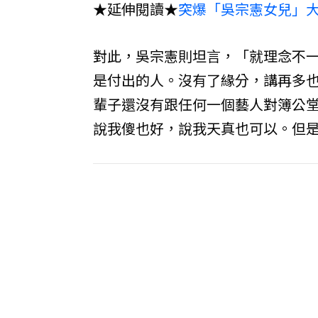
★延伸閱讀★
突爆「吳宗憲女兒」大
對此，吳宗憲則坦言，「就理念不
是付出的人。沒有了緣分，講再多也
輩子還沒有跟任何一個藝人對簿公
說我傻也好，說我天真也可以。但