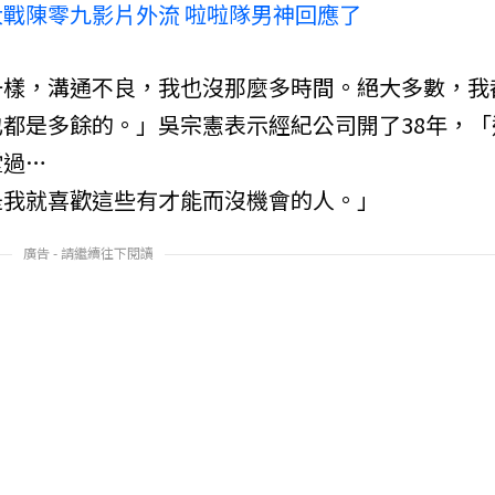
戰陳零九影片外流 啦啦隊男神回應了
一樣，溝通不良，我也沒那麼多時間。絕大多數，我
都是多餘的。」吳宗憲表示經紀公司開了38年，「
堂過…
是我就喜歡這些有才能而沒機會的人。」
廣告 - 請繼續往下閱讀