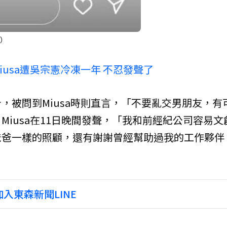
G）
usa遭吳宗憲冷凍一年 不忍發聲了
，被問到Miusa時則直言，「不要亂交男朋友，有
iusa在11日晚間發聲，「我和前經紀公司容易文
爸爸一樣的照顧，還有謝謝曾經幫助過我的工作夥伴
入東森新聞LINE