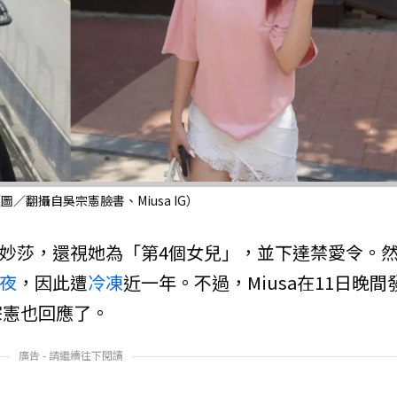
／翻攝自吳宗憲臉書、Miusa IG）
妙莎，還視她為「第4個女兒」，並下達禁愛令。
夜
，因此遭
冷凍
近一年。不過，Miusa在11日晚間
宗憲也回應了。
廣告 - 請繼續往下閱讀