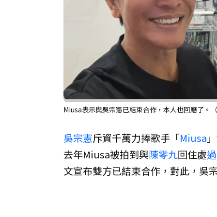
Miusa表示與吳宗憲已結束合作，本人也回應了。（圖
吳宗憲
斥資千萬力捧歌手「
Miusa
」
去年Miusa被拍到與
陳零九
回住處
過
文宣布雙方已結束合作，對此，吳