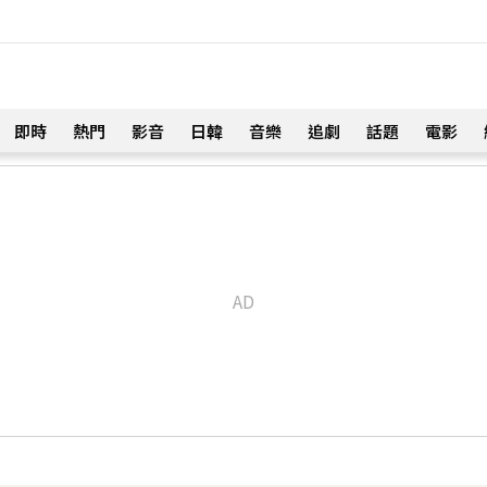
即時
熱門
影音
日韓
音樂
追劇
話題
電影