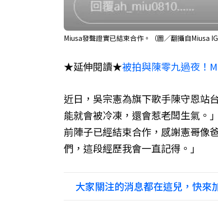
Miusa發聲證實已結束合作。（圖／翻攝自Miusa I
★延伸閱讀★
被拍與陳零九過夜！Mi
近日，吳宗憲為旗下歌手陳守恩站台
能就會被冷凍，還會惹老闆生氣。」M
前陣子已經結束合作，感謝憲哥像
們，這段經歷我會一直記得。」
大家關注的消息都在這兒，快來加