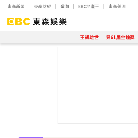
東森新聞
東森財經
造咖
EBC地產王
東森美洲
王凱離世
第61屆金鐘獎