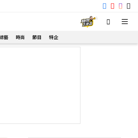
綜藝
時尚
節目
特企