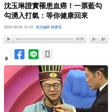
沈玉琳證實罹患血癌！一票藍勾
勾湧入打氣：等你健康回來
2025-08-06
21:43
責任編輯 賴彥琪
00:00
分享