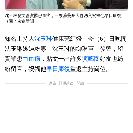
沈玉琳發文證實罹患血癌，一票演藝圈大咖湧入祝福他早日康復。
（圖／東森新聞）
知名主持人
沈玉琳
健康亮紅燈，今（6）日晚間
沈玉琳透過粉專「沈玉琳的御琳軍」發聲，證
實罹患
白血病
，貼文一出許多
演藝圈
好友也紛
紛留言，祝福他
早日康復
重返主持崗位。
廣告 - 請繼續往下閱讀