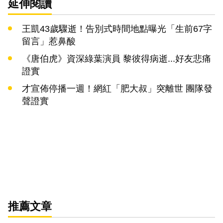
延伸閱讀
王凱43歲驟逝！告別式時間地點曝光「生前67字
留言」惹鼻酸
《唐伯虎》資深綠葉演員 黎彼得病逝...好友悲痛
證實
才宣佈停播一週！網紅「肥大叔」突離世 團隊發
聲證實
推薦文章