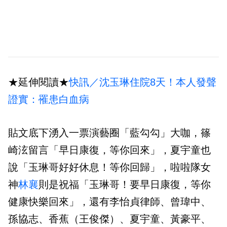
★延伸閱讀★
快訊／沈玉琳住院8天！本人發聲
證實：罹患白血病
貼文底下湧入一票演藝圈「藍勾勾」大咖，篠
崎泫留言「早日康復，等你回來」，夏宇童也
說「玉琳哥好好休息！等你回歸」，啦啦隊女
神
林襄
則是祝福「玉琳哥！要早日康復，等你
健康快樂回來」，還有李怡貞律師、曾瑋中、
孫協志、香蕉（王俊傑）、夏宇童、黃豪平、