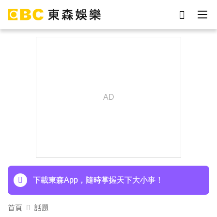
劉真
影片
于朦朧
網紅
ian
女優
7-eleven
謝侑芯
下載東森App，隨時掌握天下大小事！
首頁
話題