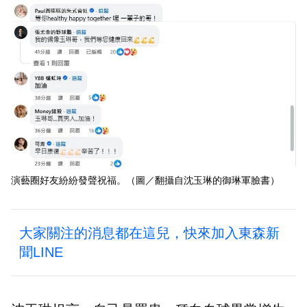
演藝圈好友紛紛發聲祝福。（圖／翻攝自沈玉琳的御琳軍臉書）
大家關注的消息都在這兒，快來加入東森新
聞LINE