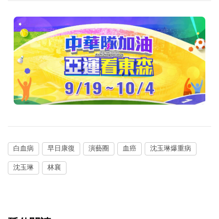
白血病
早日康復
演藝圈
血癌
沈玉琳爆重病
沈玉琳
林襄