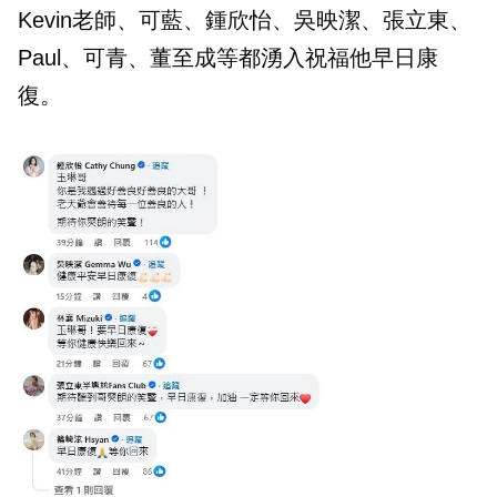
Kevin老師、可藍、鍾欣怡、吳映潔、張立東、
Paul、可青、董至成等都湧入祝福他早日康
復。