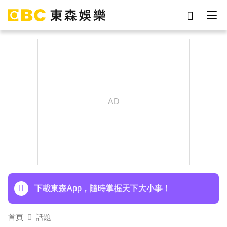
劉真
影片
于朦朧
ian
網紅
7-eleven
女優
謝侑芯
下載東森App，隨時掌握天下大小事！
王彩樺現身味全龍開球！鬆口「最後一次調整」哽
咽憶亡母吐心聲
下載東森App，隨時掌握天下大小事！
王彩樺現身味全龍開球！鬆口「最後一次調整」哽
首頁
話題
咽憶亡母吐心聲