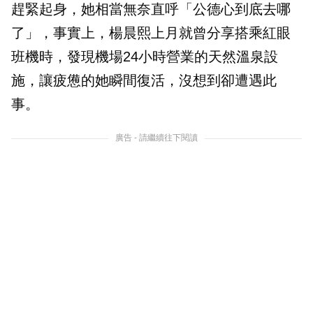
趕緊起身，她相當無奈直呼「公德心到底去哪
了」，事實上，楊晨熙上月就曾分享搭乘紅眼
班機時，發現機場24小時營業的天然溫泉設
施，讓疲憊的她瞬間復活，沒想到卻遭遇此
事。
廣告 - 請繼續往下閱讀