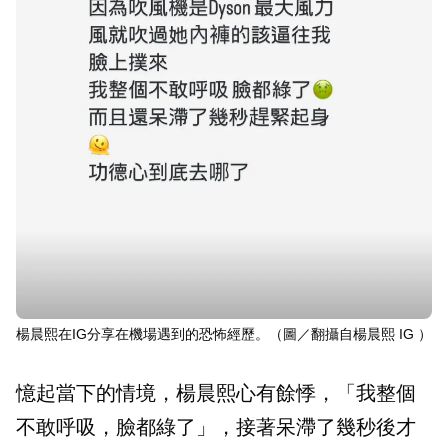
楊晨熙在IG分享在機場遇到的恐怖經歷。（圖／翻攝自楊晨熙 IG ）
憶起當下的情境，楊晨熙心有餘悸，「我整個
不敢呼吸，臉都綠了」，接著呆滯了幾秒後才