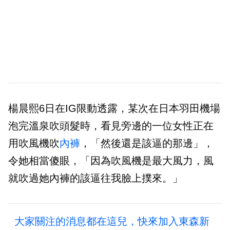
楊晨熙6日在IG限動透露，某次在日本羽田機場
泡完溫泉吹頭髮時，看見旁邊的一位女性正在
用吹風機吹
內褲
，「然後還是該逼的那邊」，
令她相當傻眼，「因為吹風機是最大風力，風
就吹過她內褲的該逼往我臉上撲來。」
大家關注的消息都在這兒，快來加入東森新