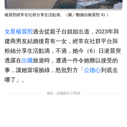
楊晨熙經常在社群分享生活點滴。（圖／翻攝自楊晨熙 IG ）
女星
楊晨熙
過去從親子台姐姐出道，2023年與
建商男友結婚後育有一女，經常在社群平台與
粉絲分享生活點滴，不過，她今（6）日凌晨突
透露在
出國
旅遊時，遭遇一件令她難以接受的
事，讓她當場臉綠，怒批對方「
公德心
到底去
哪了」。
廣告 - 請繼續往下閱讀