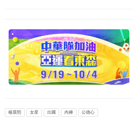
楊晨熙
女星
出國
內褲
公德心