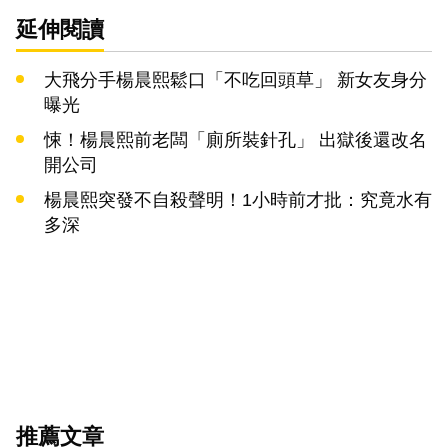
延伸閱讀
大飛分手楊晨熙鬆口「不吃回頭草」 新女友身分
曝光
悚！楊晨熙前老闆「廁所裝針孔」 出獄後還改名
開公司
楊晨熙突發不自殺聲明！1小時前才批：究竟水有
多深
推薦文章