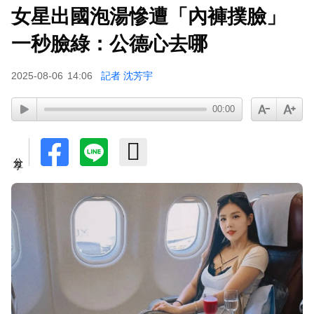
女星出國泡湯慘遭「內褲撲臉」
一秒臉綠：公德心去哪
2025-08-06
14:06
記者 沈芳宇
00:00
分享