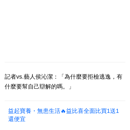
記者vs.藝人侯沁潔：「為什麼要拒檢逃逸，有
什麼要幫自己辯解的嗎。」
益起寶養・無患生活🔥益比喜全面比買1送1
還便宜