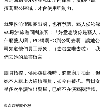
擅闖辦公區域，才會使用強制力。
就連侯沁潔跟團出國，也有爭議。藝人侯沁潔
vs.歐洲旅遊同團旅客：「好意思說你是藝人，
什麼藝人啊，PO網啊PO到公司去啊，讓她公
司知道他們員工形象，（去啦去啦去啦），我
們去她的臉書留言。」
團員指控，侯沁潔搭機時，躲進廁所抽菸，但
她本人親上火線槓團員，如今再被抓。昔日女
星多次爭議進出警局，已經不在演藝圈活躍。
東森娛樂關心您