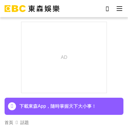
劉真
影片
7-eleven
女優
ian
謝侑芯
于朦朧
網紅
下載東森App，隨時掌握天下大小事！
首頁
話題