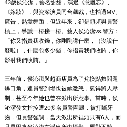
43歲侯沁潔，藝名甜甜，演過《意難忘》、
《嫁妝》，與資深演員同台飆戲，也拍過MV、
廣告，熱愛舞蹈，但近年來，卻是頻頻與員警
槓上，爭議一樁接一樁。藝人侯沁潔vs.警方：
「你又指責我收錢，你剛剛講什麼，（沒說什
麼啦），什麼包多少錢，你指責我們收賄，你
影射我們收賄。」
三年前，侯沁潔與超商店員為了兌換點數問題
爆口角，連員警到場也被她激怒，氣得將人壓
制，甚至今年她也曾在派出所惹事。當時，侯
沁潔發文指控遭20多名員警圍毆，被打斷牙
齒，但員警強調，當天派出所裡頭只有6人，而
且是因為侯沁潔在派出所內攝影，屢勸不聽，