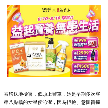
被移送地檢署，低頭上警車，她是早期多次客
串八點檔的女星侯沁潔，因為拒檢、意圖衝撞