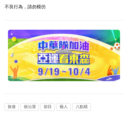
不良行為，請勿模仿
旅遊
侯沁潔
節目
藝人
八點檔