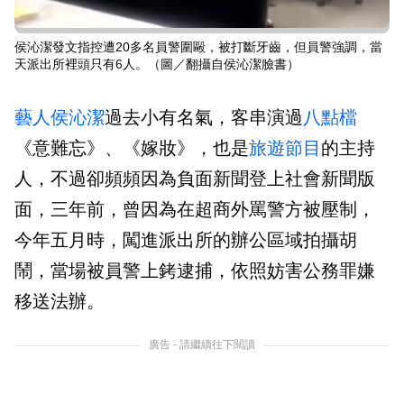
侯沁潔發文指控遭20多名員警圍毆，被打斷牙齒，但員警強調，當
天派出所裡頭只有6人。（圖／翻攝自侯沁潔臉書）
藝人
侯沁潔
過去小有名氣，客串演過
八點檔
《意難忘》、《嫁妝》，也是
旅遊
節目
的主持
人，不過卻頻頻因為負面新聞登上社會新聞版
面，三年前，曾因為在超商外罵警方被壓制，
今年五月時，闖進派出所的辦公區域拍攝胡
鬧，當場被員警上銬逮捕，依照妨害公務罪嫌
移送法辦。
廣告 - 請繼續往下閱讀