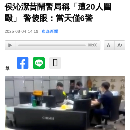
侯沁潔昔鬧警局稱「遭20人圍
毆」 警傻眼：當天僅6警
2025-08-04
14:19
東森新聞
00:00
分享