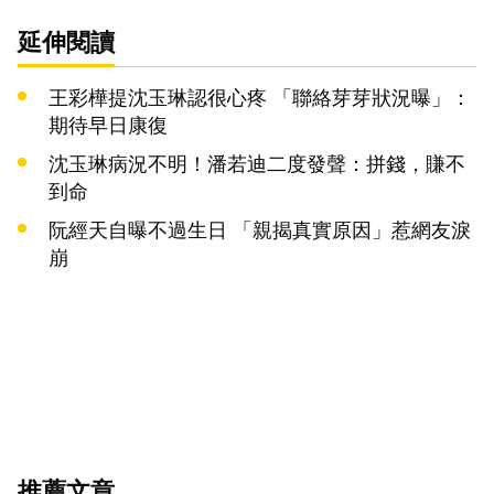
延伸閱讀
王彩樺提沈玉琳認很心疼 「聯絡芽芽狀況曝」：
期待早日康復
沈玉琳病況不明！潘若迪二度發聲：拼錢，賺不
到命
阮經天自曝不過生日 「親揭真實原因」惹網友淚
崩
推薦文章