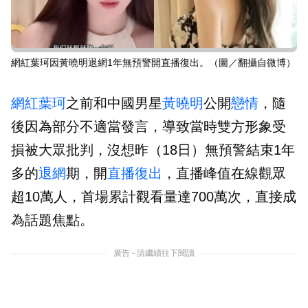
網紅葉珂因黃曉明退網1年無預警開直播復出。（圖／翻攝自微博）
網紅
葉珂
之前和中國男星
黃曉明
公開
戀情
，隨
後因為部分不適當發言，導致當時雙方形象受
損被大眾批判，沒想昨（18日）無預警結束1年
多的
退網
期，開
直播
復出
，直播峰值在線觀眾
超10萬人，首場累計觀看量達700萬次，直接成
為話題焦點。
廣告 - 請繼續往下閱讀