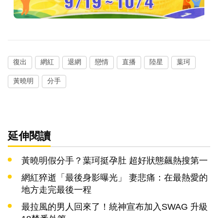
復出
網紅
退網
戀情
直播
陸星
葉珂
黃曉明
分手
延伸閱讀
黃曉明假分手？葉珂挺孕肚 超好狀態飆熱搜第一
網紅猝逝「最後身影曝光」 妻悲痛：在最熱愛的
地方走完最後一程
最拉風的男人回來了！統神宣布加入SWAG 升級