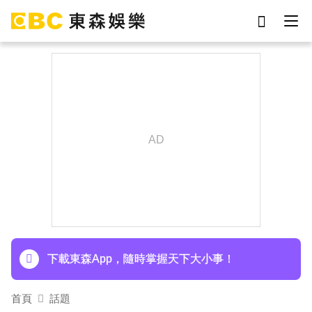
劉真
影片
7-eleven
女優
網紅
ian
謝侑芯
于朦朧
下載東森App，隨時掌握天下大小事！
首頁
話題