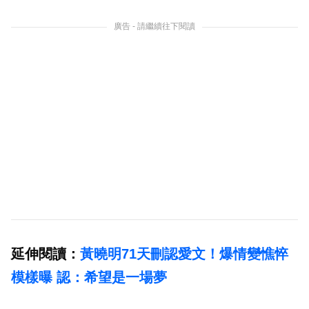
廣告 - 請繼續往下閱讀
延伸閱讀：
黃曉明71天刪認愛文！爆情變憔悴
模樣曝 認：希望是一場夢