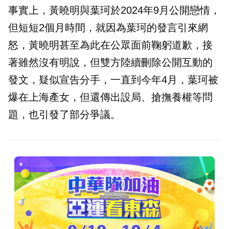
事實上，黃曉明與葉珂於2024年9月公開戀情，
但短短2個月時間，就因為葉珂的發言引來網
怒，黃曉明甚至為此在公眾面前鞠躬道歉，接
著雖然沒有明說，但雙方陸續刪除公開互動的
發文，疑似宣告分手，一直到今年4月，葉珂被
爆在上海產女，但還傳出設局、搶撫養權等問
題，也引發了部分爭議。