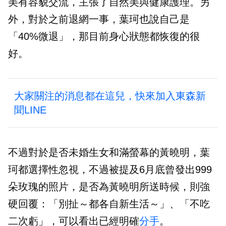
美有容貌交流，主張了自然美與健康護理。另
外，對於之前退網一事，葉珂也說自己是
「40%微退」，那目前身心狀態都恢復的很
好。
大家關注的消息都在這兒，快來加入東森新
聞LINE
不過對於是否未婚生女和滿螢幕的黃曉明，葉
珂都選擇性忽視，不過被提及6月底曾發出999
朵玫瑰的照片，是否為黃曉明所送時候，則強
硬回覆：「別扯～都各自新生活～」、「不吃
二次虧」，可以看出已經明確
分手
。