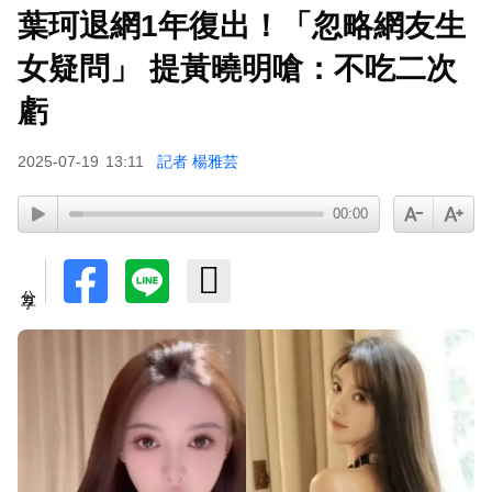
葉珂退網1年復出！「忽略網友生
女疑問」 提黃曉明嗆：不吃二次
虧
2025-07-19
13:11
記者 楊雅芸
00:00
分享