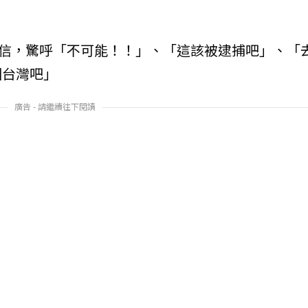
置信，驚呼「不可能！！」、「這該被逮捕吧」、「
回台灣吧」
廣告 - 請繼續往下閱讀