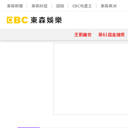
東森新聞
東森財經
造咖
EBC地產王
東森美洲
王凱離世
第61屆金鐘獎