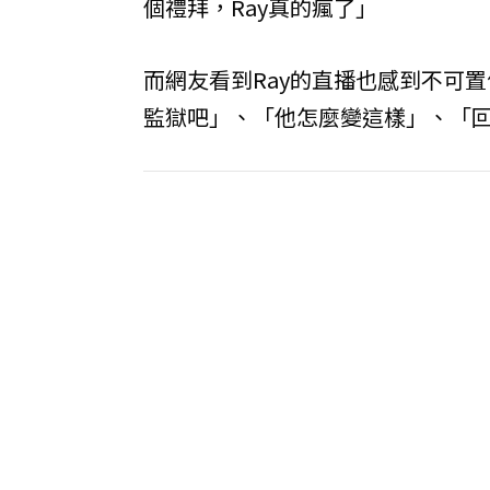
個禮拜，Ray真的瘋了」
而網友看到Ray的直播也感到不可
監獄吧」、「他怎麼變這樣」、「