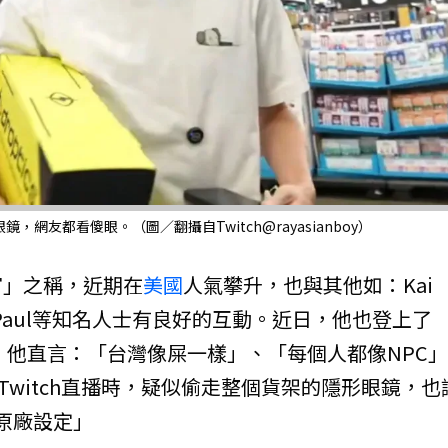
，網友都看傻眼。（圖／翻攝自Twitch@rayasianboy）
官」之稱，近期在
美國
人氣攀升，也與其他如：Kai
Logan Paul等知名人士有良好的互動。近日，他也登上了
目中，他直言：「台灣像屎一樣」、「每個人都像NPC
Twitch直播時，疑似偷走整個貨架的隱形眼鏡，也
復原廠設定」