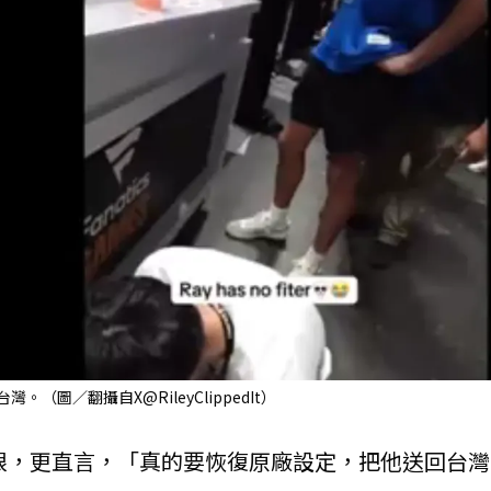
。（圖／翻攝自X@RileyClippedIt）
片也傻眼，更直言，「真的要恢復原廠設定，把他送回台