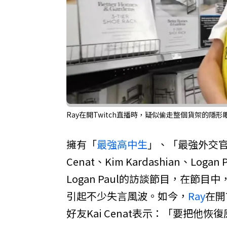
Ray在開Twitch直播時，疑似偷走整個貨架的隱形眼鏡
擁有「
最強高中生
」、「最強外交
Cenat、Kim Kardashian、
Logan Paul的訪談節目，在節
引起不少失言風波。如今，
Ray
在開
好友Kai Cenat表示：「要把他恢