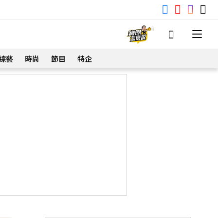
綜藝
時尚
節目
特企