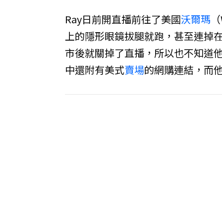
Ray日前開直播前往了美國
沃爾瑪
（
上的隱形眼鏡拔腿就跑，甚至連掉
市後就關掉了直播，所以也不知道他
中還附有美式
賣場
的網購連結，而