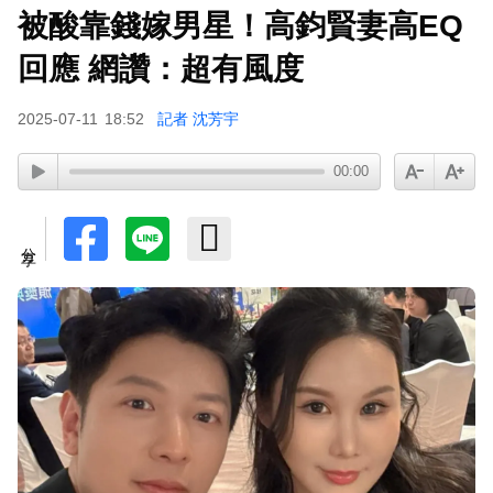
被酸靠錢嫁男星！高鈞賢妻高EQ
下載東森App，隨時掌握天下大小事！
回應 網讚：超有風度
八點檔女神美照遭放大腳趾！被酸「暗沉皺褶」本
2025-07-11
18:52
記者 沈芳宇
人無奈回應
00:00
分享