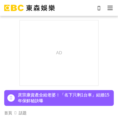
劉真
影片
7-eleven
女優
ian
網紅
謝侑芯
于朦朧
下載東森App，隨時掌握天下大小事！
八點檔女神美照遭放大腳趾！被酸「暗沉皺褶」本
人無奈回應
庹宗康資產全給老婆！「名下只剩1台車」結婚15
年保鮮秘訣曝
百萬網紅失蹤3年遇害！遭閨密設局赴菲「綁架撕
首頁
話題
票」千萬贖金救不回