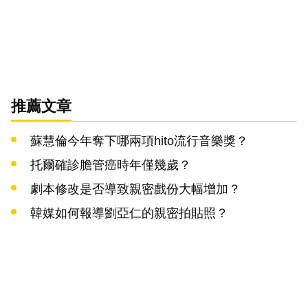
推薦文章
蘇慧倫今年奪下哪兩項hito流行音樂獎？
托爾確診膽管癌時年僅幾歲？
劇本修改是否導致親密戲份大幅增加？
韓媒如何報導劉亞仁的親密拍貼照？