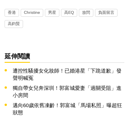
香港
Christine
男星
高EQ
放閃
負面留言
高鈞賢
延伸閱讀
遭控性騷擾女化妝師！已婚港星「下跪道歉」發
聲明喊冤
獨自帶女兒奔深圳！郭富城愛妻「過關受阻」進
小房間
邁向60歲依舊凍齡！郭富城「馬場私照」曝超狂
狀態