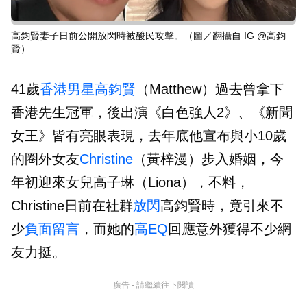
高鈞賢妻子日前公開放閃時被酸民攻擊。（圖／翻攝自 IG @高鈞
賢）
41歲
香港
男星
高鈞賢
（Matthew）過去曾拿下
香港先生冠軍，後出演《白色強人2》、《新聞
女王》皆有亮眼表現，去年底他宣布與小10歲
的圈外女友
Christine
（黃梓漫）步入婚姻，今
年初迎來女兒高子琳（Liona），不料，
Christine日前在社群
放閃
高鈞賢時，竟引來不
少
負面留言
，而她的
高EQ
回應意外獲得不少網
友力挺。
廣告 - 請繼續往下閱讀