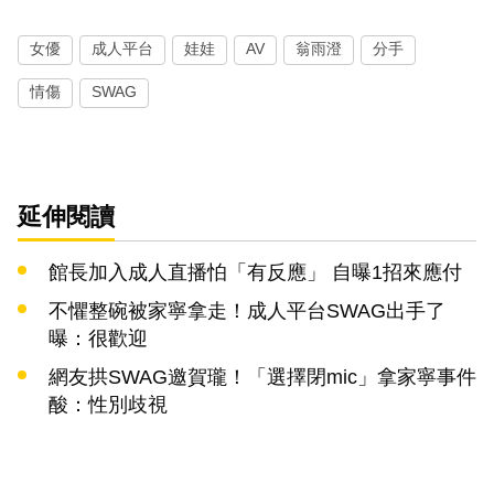
女優
成人平台
娃娃
AV
翁雨澄
分手
情傷
SWAG
延伸閱讀
館長加入成人直播怕「有反應」 自曝1招來應付
不懼整碗被家寧拿走！成人平台SWAG出手了
曝：很歡迎
網友拱SWAG邀賀瓏！「選擇閉mic」拿家寧事件
酸：性別歧視