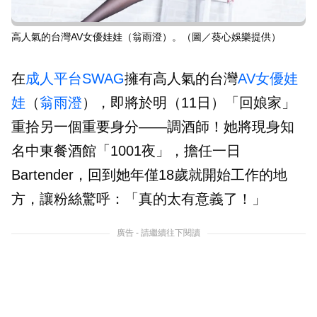
高人氣的台灣AV女優娃娃（翁雨澄）。（圖／葵心娛樂提供）
在
成人平台
SWAG
擁有高人氣的台灣
AV
女優
娃
娃
（
翁雨澄
），即將於明（11日）「回娘家」
重拾另一個重要身分——調酒師！她將現身知
名中東餐酒館「1001夜」，擔任一日
Bartender，回到她年僅18歲就開始工作的地
方，讓粉絲驚呼：「真的太有意義了！」
廣告 - 請繼續往下閱讀