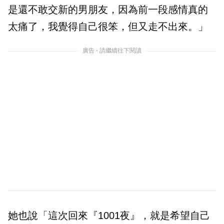
是還不敢交新的男朋友，因為前一段感情真的
太痛了，我覺得自己很笨，但又走不出來。」
廣告 - 請繼續往下閱讀
她也說「這次回來『1001夜』，就是希望自己