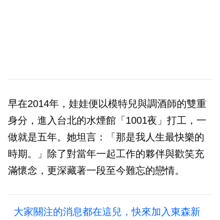
早在2014年，娃娃便以模特兒與調酒師的雙重
身分，進入台北的水煙館「1001夜」打工，一
做就是五年。她坦言：「那是我人生最快樂的
時期。」除了對當年一起工作的夥伴與歡笑充
滿懷念，更深藏著一段至今難忘的戀情。
大家關注的消息都在這兒，快來加入東森新