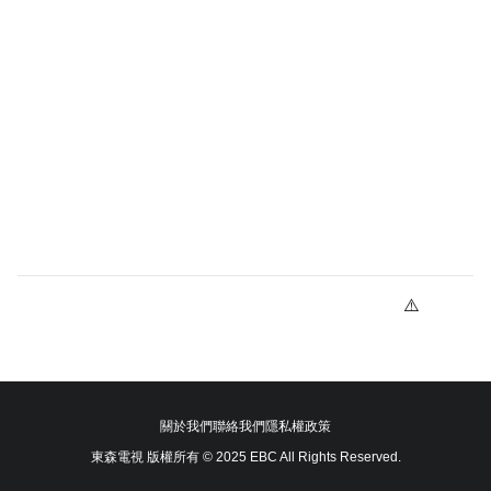
關於我們
聯絡我們
隱私權政策
東森電視 版權所有 © 2025 EBC All Rights Reserved.