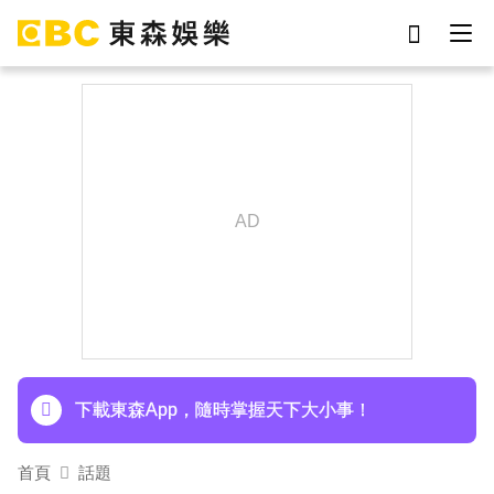
劉真
影片
7-eleven
女優
網紅
ian
謝侑芯
于朦朧
下載東森App，隨時掌握天下大小事！
首頁
話題