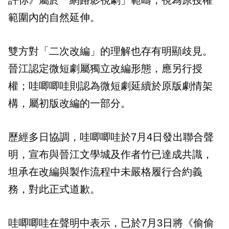
範圍內的自然延伸。
雙方對「二次改編」的理解也存有明顯歧見。
晉江認定微短劇屬獨立改編形態，應另行授
權；哇唧唧哇則認為微短劇延續於原版劇情架
構，屬初版改編的一部分。
歷經多日協調，哇唧唧哇於7月4日發出聯合聲
明，宣布與晉江文學城及作者竹已達成共識，
坦承在改編與製作流程中未嚴格履行合約義
務，對此正式道歉。
哇唧唧哇在聲明中表示，已於7月3日將《偷偷