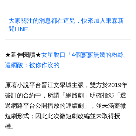
大家關注的消息都在這兒，快來加入東森新
聞LINE
★延伸閱讀★
女星脫口「4個寥寥無幾的粉絲」
遭網酸：被你作沒的
原著小說平台晉江文學城主張，雙方於2019年
簽訂的合約中，所謂「網路劇」明確指涉「透
過網路平台公開播放的連續劇」，並未涵蓋微
短劇形式；因此此次微短劇改編並未取得授
權。