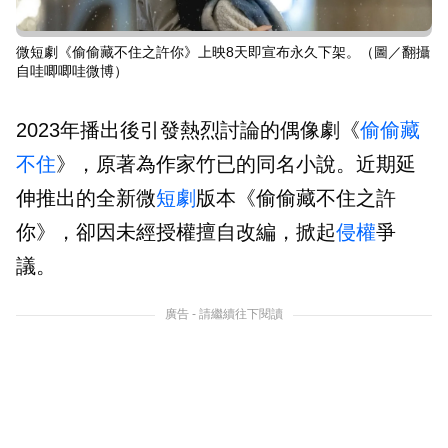
微短劇《偷偷藏不住之許你》上映8天即宣布永久下架。（圖／翻攝
自哇唧唧哇微博）
2023年播出後引發熱烈討論的偶像劇《
偷偷藏
不住
》，原著為作家竹已的同名小說。近期延
伸推出的全新微
短劇
版本《偷偷藏不住之許
你》，卻因未經授權擅自改編，掀起
侵權
爭
議。
廣告 - 請繼續往下閱讀