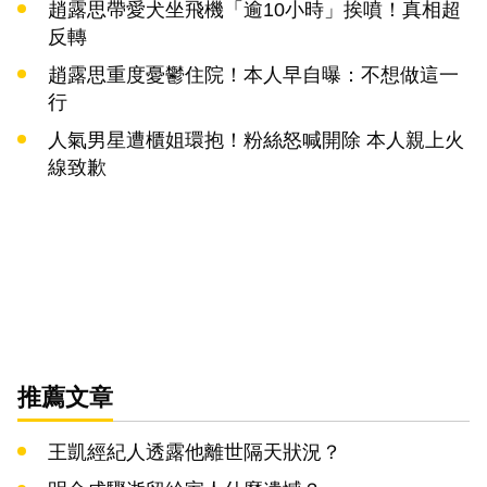
趙露思帶愛犬坐飛機「逾10小時」挨噴！真相超
反轉
趙露思重度憂鬱住院！本人早自曝：不想做這一
行
人氣男星遭櫃姐環抱！粉絲怒喊開除 本人親上火
線致歉
推薦文章
王凱經紀人透露他離世隔天狀況？