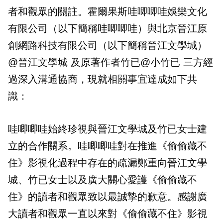
者和觀眾的關註。霍爾果斯哇唧唧哇娛樂文化
有限公司（以下簡稱哇唧唧哇）與北京晉江原
創網路科技有限公司（以下簡稱晉江文學城）
@晉江文學城 及原著作者竹已@小竹已 三方經
過深入溝通協商，現就相關事宜達成如下共
識：
哇唧唧哇始終珍視與晉江文學城及竹已女士建
立的合作關系。哇唧唧哇對在推進《偷偷藏不
住》影視化過程中存在的疏漏鄭重向晉江文學
城、竹已女士以及廣大關心愛護《偷偷藏不
住》的讀者和觀眾致以最誠摯的歉意。感謝廣
大讀者和觀眾一直以來對《偷偷藏不住》影視