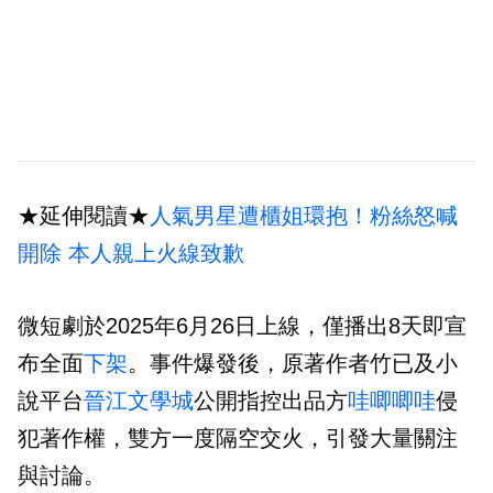
★延伸閱讀★
人氣男星遭櫃姐環抱！粉絲怒喊
開除 本人親上火線致歉
微短劇於2025年6月26日上線，僅播出8天即宣
布全面
下架
。事件爆發後，原著作者竹已及小
說平台
晉江文學城
公開指控出品方
哇唧唧哇
侵
犯著作權，雙方一度隔空交火，引發大量關注
與討論。