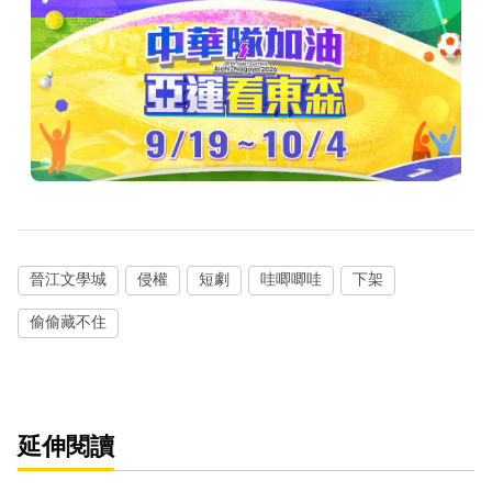
晉江文學城
侵權
短劇
哇唧唧哇
下架
偷偷藏不住
延伸閱讀