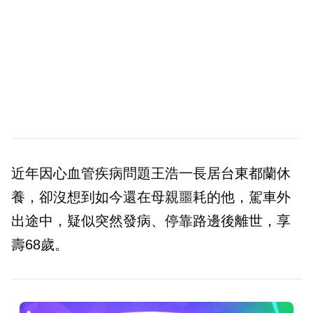
近年因心血管疾病問題王浩一長居台東都蘭休
養，卻沒想到如今還在母親噩耗的他，駕車外
出途中，疑似突然發病、停靠路邊後離世，享
壽68歲。