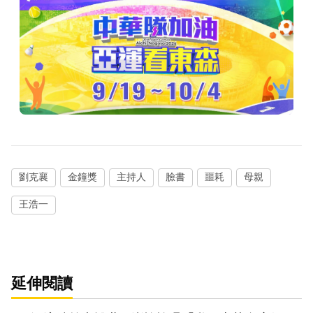
劉克襄
金鐘獎
主持人
臉書
噩耗
母親
王浩一
延伸閱讀