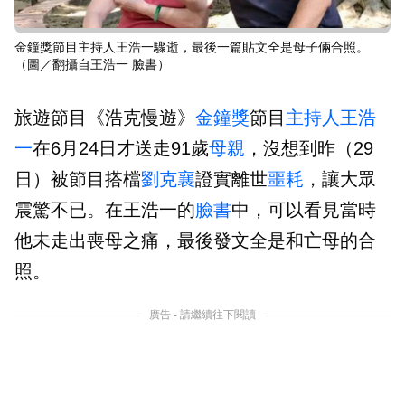
金鐘獎節目主持人王浩一驟逝，最後一篇貼文全是母子倆合照。
（圖／翻攝自王浩一 臉書）
旅遊節目《浩克慢遊》
金鐘獎
節目
主持人
王浩
一
在6月24日才送走91歲
母親
，沒想到昨（29
日）被節目搭檔
劉克襄
證實離世
噩耗
，讓大眾
震驚不已。在王浩一的
臉書
中，可以看見當時
他未走出喪母之痛，最後發文全是和亡母的合
照。
廣告 - 請繼續往下閱讀