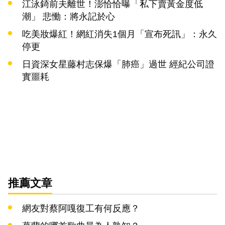
江泳錡前夫離世！澎恰恰曝「私下賣黃金度低
潮」 悲慟：將永記於心
吃美妝爆紅！網紅消失1個月「宣布死訊」：永久
停更
日資深女星藤村志保爆「肺癌」過世 經紀公司證
實噩耗
推薦文章
網友對蔡阿嘎復工有何反應？