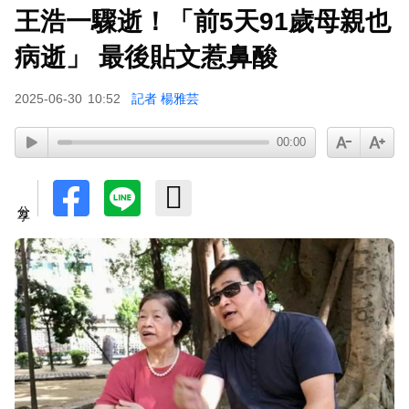
王浩一驟逝！「前5天91歲母親也
病逝」 最後貼文惹鼻酸
2025-06-30
10:52
記者 楊雅芸
00:00
分享