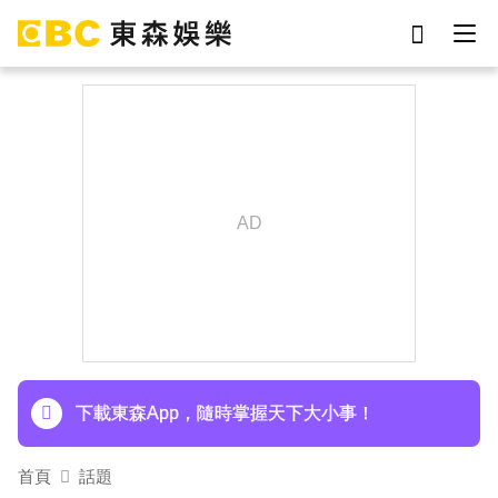
劉真
影片
于朦朧
女優
網紅
ian
7-eleven
謝侑芯
下載東森App，隨時掌握天下大小事！
首頁
話題