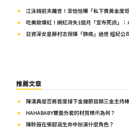
江泳錡前夫離世！澎恰恰曝「私下賣黃金度低
吃美妝爆紅！網紅消失1個月「宣布死訊」：
日資深女星藤村志保爆「肺癌」過世 經紀公
推薦文章
陳漢典是否將首度接下金鐘節目類三金主持
HAHABABY雙面外套的材質標示為何？
陳聆薇在張韶涵生命中扮演什麼角色？