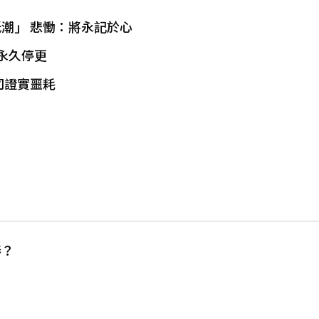
潮」 悲慟：將永記於心
永久停更
司證實噩耗
棒？