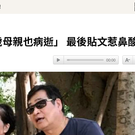
！
一次調整」哽咽憶亡母吐心聲
歲母親也病逝」 最後貼文惹鼻
00:00