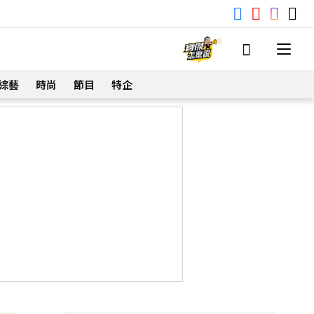
綜藝
時尚
節目
特企