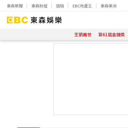
東森新聞
東森財經
造咖
EBC地產王
東森美洲
王凱離世
第61屆金鐘獎
下載東森App，隨時掌握天下大小事
王彩樺現身味全龍開球！鬆口「最後