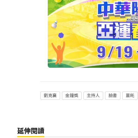
劉克襄
金鐘獎
主持人
臉書
噩耗
延伸閱讀