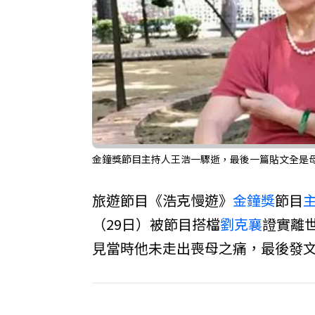
金鐘獎節目主持人王浩一驟逝，最後一篇貼文全是母
旅遊節目《浩克慢遊》
金鐘獎
節目
（29日）被節目搭檔
劉克襄
證實離
見當時他未走出喪母之痛，最後發