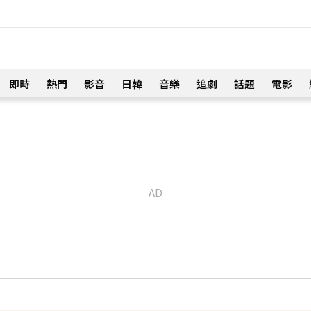
即時
熱門
影音
日韓
音樂
追劇
話題
電影
！
一次調整」哽咽憶亡母吐心聲