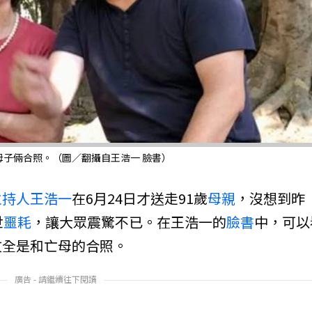
子倆合照。（圖／翻攝自王浩一 臉書）
主持人
王浩一
在6月24日才送走91歲
母親
，沒想到昨
世
噩耗
，讓大眾震驚不已。在王浩一的
臉書
中，可以
文全是和亡母的合照。
廣告 - 請繼續往下閱讀