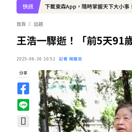
快訊
下載東森App，隨時掌握天下大小事
王彩樺現身味全龍開球！鬆口「最後
首頁
話題
王浩一驟逝！「前5天91
2025-06-30
10:52
記者 楊雅芸
分享