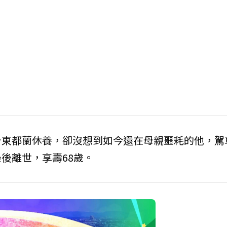
台東都蘭休養，卻沒想到如今還在母親噩耗的他，駕
後離世，享壽68歲。