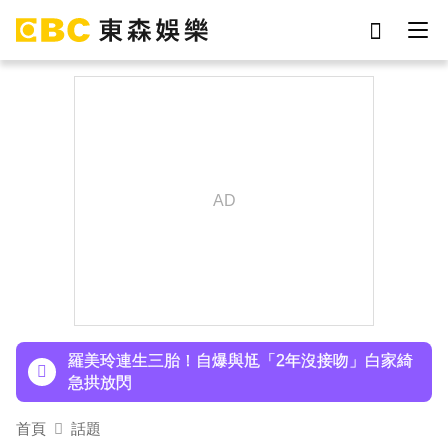
劉真
影片
于朦朧
ian
7-eleven
網紅
女優
謝侑芯
下載東森App，隨時掌握天下大小事！
王彩樺現身味全龍開球！鬆口「最後一次調整」哽
咽憶亡母吐心聲
羅美玲連生三胎！自爆與尪「2年沒接吻」白家綺
急拱放閃
首頁
話題
下載東森App，隨時掌握天下大小事！