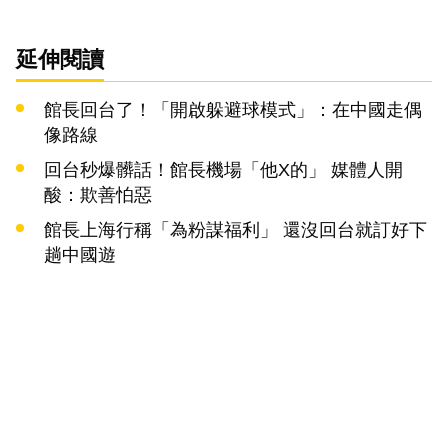
延伸閱讀
館長回台了！「開啟躲避球模式」：在中國走偶
像路線
回台秒爆髒話！館長機場「他X的」 媒體人開
酸：欺善怕惡
館長上海行稱「為粉謀福利」 還沒回台就訂好下
趟中國遊