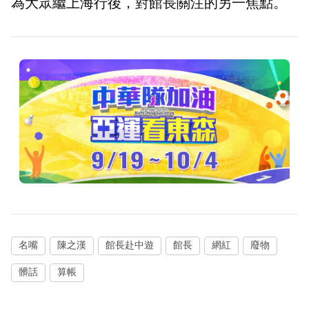
為大眾繼上海行後，對館長關注的另一焦點。
名嘴
陳之漢
館長赴中遊
館長
網紅
廢物
髒話
算帳