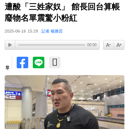
遭酸「三姓家奴」 館長回台算帳
王彩樺現身味全龍開球！鬆口「最後一次調整」哽
咽憶亡母吐心聲
廢物名單震驚小粉紅
2025-06-16
15:29
記者 楊雅芸
00:00
分享