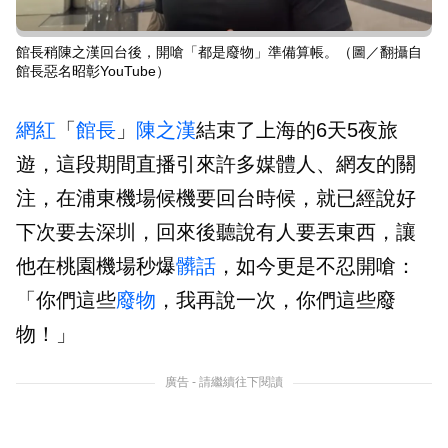
館長稍陳之漢回台後，開嗆「都是廢物」準備算帳。（圖／翻攝自
館長惡名昭彰YouTube）
網紅
「
館長
」
陳之漢
結束了上海的6天5夜旅
遊，這段期間直播引來許多媒體人、網友的關
注，在浦東機場候機要回台時候，就已經說好
下次要去深圳，回來後聽說有人要丟東西，讓
他在桃園機場秒爆
髒話
，如今更是不忍開嗆：
「你們這些
廢物
，我再說一次，你們這些廢
物！」
廣告 - 請繼續往下閱讀