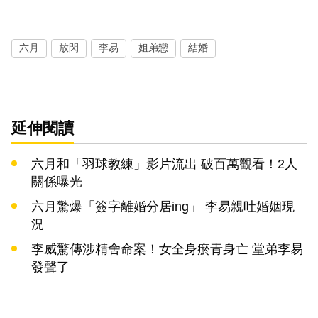
六月
放閃
李易
姐弟戀
結婚
延伸閱讀
六月和「羽球教練」影片流出 破百萬觀看！2人
關係曝光
六月驚爆「簽字離婚分居ing」 李易親吐婚姻現
況
李威驚傳涉精舍命案！女全身瘀青身亡 堂弟李易
發聲了