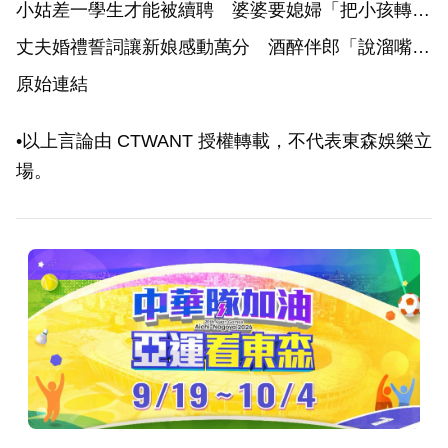
小姑差一學生才能被續聘 婆婆要媳婦「把小孩轉去
公幼」
丈夫婚禮誓詞讓新娘感動萬分 酒醉伴郎「說溜嘴」
差點當場「婚變」
原始連結
•以上言論由 CTWANT 授權轉載，不代表東森娛樂立
場。