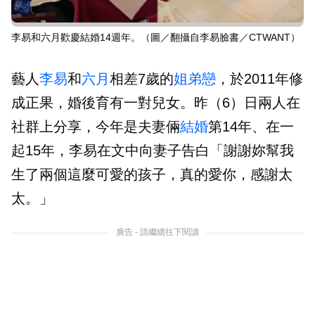
李易和六月歡慶結婚14週年。（圖／翻攝自李易臉書／CTWANT）
藝人
李易
和
六月
相差7歲的
姐弟戀
，於2011年修
成正果，婚後育有一對兒女。昨（6）日兩人在
社群上分享，今年是夫妻倆
結婚
第14年、在一
起15年，李易在文中向妻子告白「謝謝妳幫我
生了兩個這麼可愛的孩子，真的愛你，感謝太
太。」
廣告 - 請繼續往下閱讀