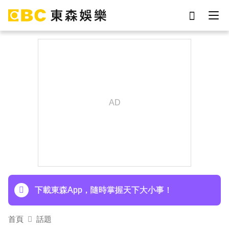
劉真
影片
7-eleven
女優
網紅
ian
于朦朧
謝侑芯
下載東森App，隨時掌握天下大小事！
首頁
話題