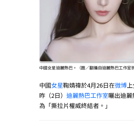
中國女星迪麗熱巴。（圖／翻攝自迪麗熱巴工作室
中國
女星
鞠婧禕於4月26日在
微博
上
昨（2日）
迪麗熱巴
工作室
曬出迪麗
為「撕拉片權威終結者。」