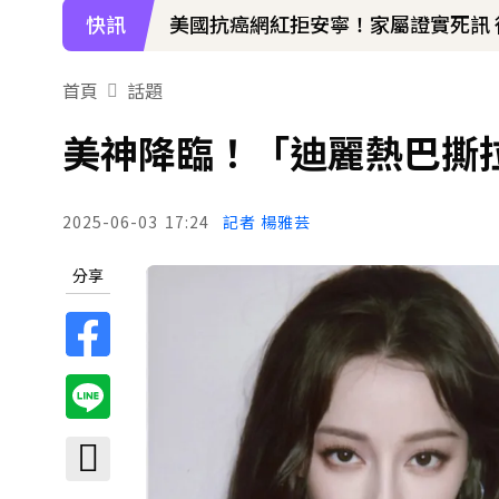
快訊
下載東森App，隨時掌握天下大小事
《半澤直樹》男星宣布再婚！迎新生
首頁
話題
美神降臨！「迪麗熱巴撕
2025-06-03
17:24
記者 楊雅芸
分享