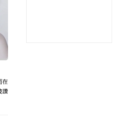
而在
被讚