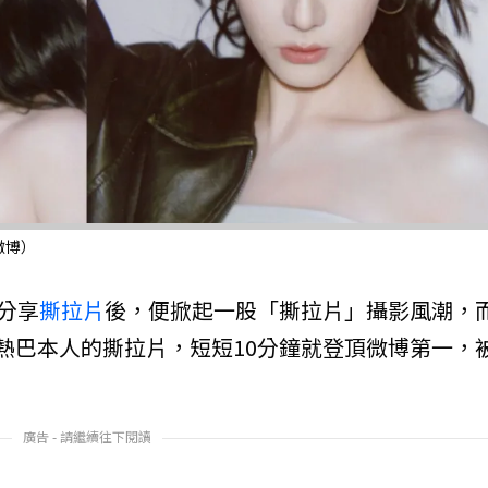
微博）
分享
撕拉片
後，便掀起一股「撕拉片」攝影風潮，
熱巴本人的撕拉片，短短10分鐘就登頂微博第一，
廣告 - 請繼續往下閱讀