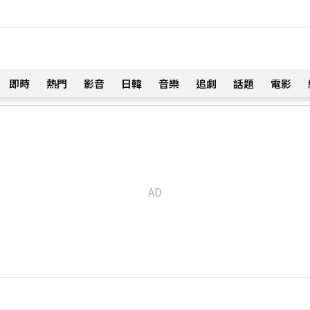
即時
熱門
影音
日韓
音樂
追劇
話題
電影
！
命雙喜臨門
刑
得年26歲