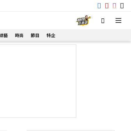
綜藝
時尚
節目
特企