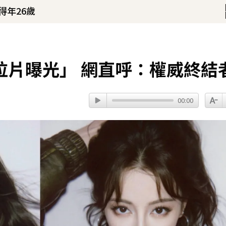
！
命雙喜臨門
拉片曝光」 網直呼：權威終結
00:00