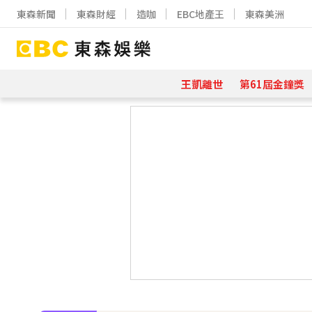
東森新聞
東森財經
造咖
EBC地產王
東森美洲
王凱離世
第61屆金鐘獎
下載東森App，隨時掌握天下大小事
《半澤直樹》男星宣布再婚！迎新生
涉製毒、跨國販毒！埃及女星被判死
美國抗癌網紅拒安寧！家屬證實死訊 