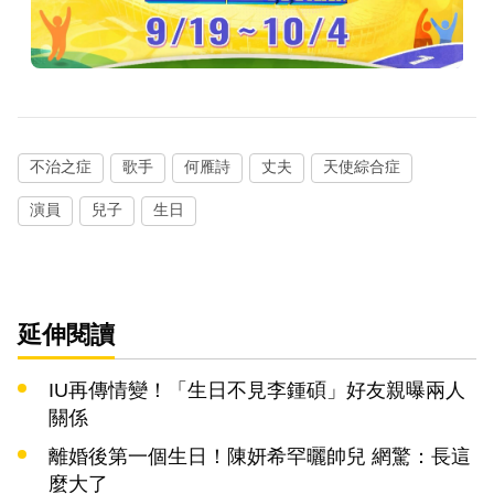
不治之症
歌手
何雁詩
丈夫
天使綜合症
演員
兒子
生日
延伸閱讀
IU再傳情變！「生日不見李鍾碩」好友親曝兩人
關係
離婚後第一個生日！陳妍希罕曬帥兒 網驚：長這
麼大了