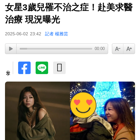
女星3歲兒罹不治之症！赴美求醫
下載東森App，隨時掌握天下大小事！
治療 現況曝光
庹宗康資產全給老婆！「名下只剩1台車」結婚15
2025-06-02
23:42
記者 楊雅芸
年保鮮秘訣曝
00:00
分享