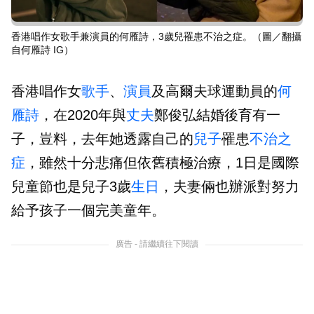
香港唱作女歌手兼演員的何雁詩，3歲兒罹患不治之症。（圖／翻攝
自何雁詩 IG）
香港唱作女
歌手
、
演員
及高爾夫球運動員的
何
雁詩
，在2020年與
丈夫
鄭俊弘結婚後育有一
子，豈料，去年她透露自己的
兒子
罹患
不治之
症
，雖然十分悲痛但依舊積極治療，1日是國際
兒童節也是兒子3歲
生日
，夫妻倆也辦派對努力
給予孩子一個完美童年。
廣告 - 請繼續往下閱讀