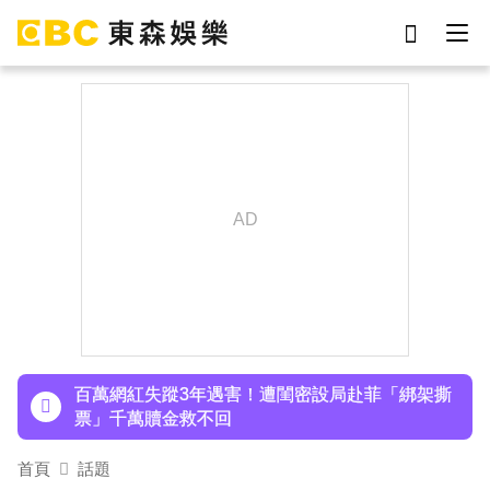
劉真
影片
7-eleven
女優
ian
網紅
謝侑芯
于朦朧
下載東森App，隨時掌握天下大小事！
庹宗康資產全給老婆！「名下只剩1台車」結婚15
年保鮮秘訣曝
百萬網紅失蹤3年遇害！遭閨密設局赴菲「綁架撕
票」千萬贖金救不回
派助理颱風天護植栽！愛莉莎莎挨轟「命不如植
首頁
話題
物」反擊：不會被吹出去