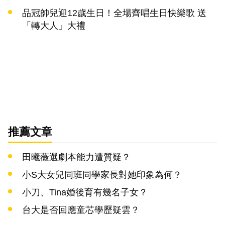
品冠帥兒迎12歲生日！全場齊唱生日快樂歌 送
「轉大人」大禮
推薦文章
田曦薇選劇本能力遭質疑？
小S大女兒同班同學家長對她印象為何？
小刀、Tina婚後育有幾名子女？
台大是否回應童芯學歷疑雲？