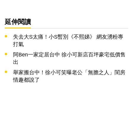
延伸閱讀
失去大S太痛！小S暫別《不熙娣》 網友湧粉專
打氣
阿Ben一家定居台中 徐小可新店百坪豪宅低價售
出
舉家搬台中！徐小可笑曝老公「無膽之人」閨房
情趣都說了