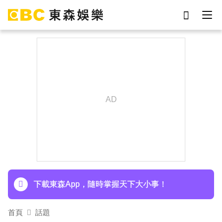
劉真
影片
于朦朧
ian
網紅
7-eleven
女優
謝侑芯
下載東森App，隨時掌握天下大小事！
首頁
話題