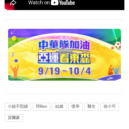
小姐不熙娣
阿Ben
結婚
懷孕
醫生
徐小可
賀爾蒙