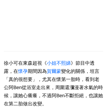
徐小可在東森超視《
小姐不熙娣
》節目中透
露，在
懷孕
期間因為
賀爾蒙
變化的關係，坦言
「真的很想要」，尤其在懷第一胎時，看到老
公阿Ben從浴室走出來，周圍還瀰漫著水氣的時
候，讓她心癢癢，不過阿Ben不斷拒絕，也讓她
在第二胎做出改變。