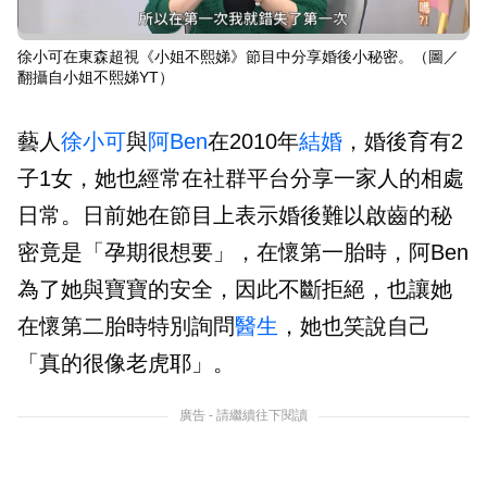
徐小可在東森超視《小姐不熙娣》節目中分享婚後小秘密。（圖／
翻攝自小姐不熙娣YT）
藝人
徐小可
與
阿Ben
在2010年
結婚
，婚後育有2
子1女，她也經常在社群平台分享一家人的相處
日常。日前她在節目上表示婚後難以啟齒的秘
密竟是「孕期很想要」，在懷第一胎時，阿Ben
為了她與寶寶的安全，因此不斷拒絕，也讓她
在懷第二胎時特別詢問
醫生
，她也笑說自己
「真的很像老虎耶」。
廣告 - 請繼續往下閱讀