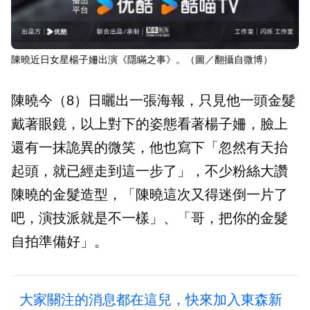
陳曉近日女星楊子姍出演《隱瞞之事》。（圖／翻攝自微博）
陳曉今（8）日曬出一張海報，只見他一頭金髮
戴著眼鏡，以上對下的姿態看著楊子姍，臉上
還有一抹詭異的微笑，他也寫下「忽然有天抬
起頭，就已經走到這一步了」，不少粉絲大讚
陳曉的金髮造型，「陳曉這次又得迷倒一片了
吧，演技派就是不一樣」、「哥，把你的金髮
自拍準備好」。
大家關注的消息都在這兒，快來加入東森新