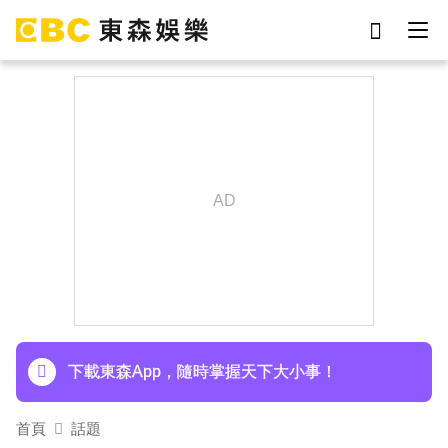
劉真
影片
7-eleven
女優
網紅
ian
于朦朧
謝侑芯
下載東森App，隨時掌握天下大小事！
首頁
話題