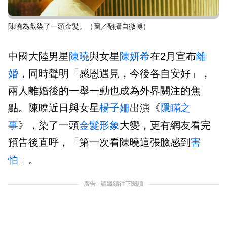
陳曉為戲染了一頭金髮。（圖／翻攝自微博）
中國大陸男星
陳曉
與女星
陳妍希
在2月宣布
離
婚
，同時聲明「感恩遇見，今後各自安好」，
兩人離婚後的一舉一動也成為外界關注的焦
點。陳曉近日與女星
楊子姍
出演《
隱瞞之
事
》，染了一頭
金髮
形象
大變，更有網友看完
預告後直呼，「第一次看陳曉這張臉感到
害
怕
」。
廣告 - 請繼續往下閱讀