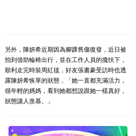
另外，陳妍希近期因為腳踝舊傷復發，近日被
拍到借助輪椅出行，並在工作人員的攙扶下，
順利走完時裝周紅毯，好友張書豪受訪時也透
露陳妍希恢單的狀態，「她一直都充滿活力，
很年輕的媽媽，看到她都想說跟她一樣真好，
狀態讓人羨慕。」