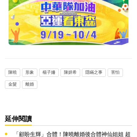
陳曉
形象
楊子姍
陳妍希
隱瞞之事
害怕
金髮
離婚
延伸閱讀
「顧盼生輝」合體！陳曉離婚後合體神仙姐姐 超