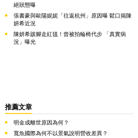
絕狀態曝
張書豪與歐陽妮妮「往返杭州」原因曝 鬆口揭陳
妍希近況
陳妍希跛腳走紅毯！曾被拍輪椅代步 「真實病
況」曝光
推薦文章
明金成離世原因為何？
寬魚國際為何不以景氣說明營收差異？