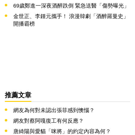
69歲鄭進一深夜酒醉跌倒 緊急送醫「傷勢曝光」
金世正、李鍾元攜手！ 浪漫韓劇「酒醉羅曼史」
開播霸榜
推薦文章
網友為何對未認出張菲感到懊惱？
網友對蔡阿嘎復工有何反應？
唐綺陽與愛貓「咪將」的約定內容為何？