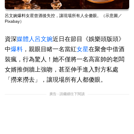
呂文婉爆料女星曾酒後失控，讓現場所有人全傻眼。（示意圖／
Pixabay）
資深
媒體人
呂文婉
近日在節目《娛樂頭版頭》
中
爆料
，親眼目睹一名當紅
女星
在聚會中借酒
裝瘋，行為驚人！她不僅將一名高富帥的老闆
女婿推倒牆上強吻，甚至伸手進入對方私處
「撈來撈去」，讓現場所有人都傻眼。
廣告 - 請繼續往下閱讀