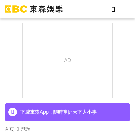
劉真
影片
于朦朧
網紅
女優
ian
7-eleven
謝侑芯
下載東森App，隨時掌握天下大小事！
首頁
話題