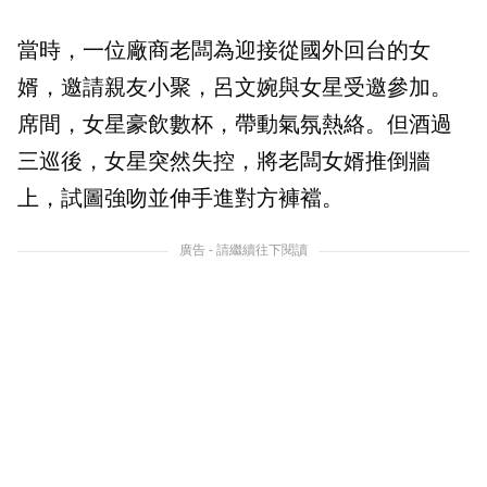
當時，一位廠商老闆為迎接從國外回台的女
婿，邀請親友小聚，呂文婉與女星受邀參加。
席間，女星豪飲數杯，帶動氣氛熱絡。但酒過
三巡後，女星突然失控，將老闆女婿推倒牆
上，試圖強吻並伸手進對方褲襠。
廣告 - 請繼續往下閱讀