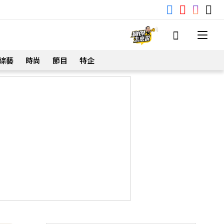
綜藝
時尚
節目
特企