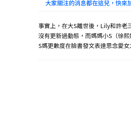
大家關注的消息都在這兒，快來加
事實上，在大S離世後，Lily和
沒有更新過動態，而媽媽小S（徐熙
S媽更數度在臉書發文表達思念愛女