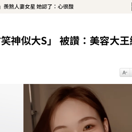
」羨煞人妻女星 她認了：心很酸
！
職棒選手」浪漫告白：迅速奪走我的心
23分鐘前
笑神似大S」 被讚：美容大王