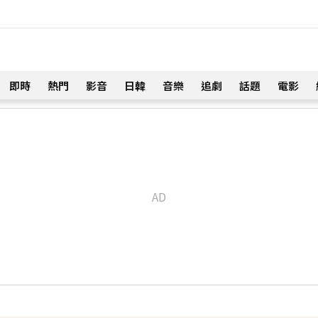
即時
熱門
影音
日韓
音樂
追劇
話題
電影
！
職棒選手」浪漫告白：迅速奪走我的心
23分鐘前