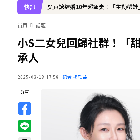
快訊
吳東諺結婚10年超寵妻！「主動帶娃
下載東森App，隨時掌握天下大小事
首頁
話題
42歲情色女星要結婚了！甜嫁「前
小S二女兒回歸社群！「甜
承人
2025-03-13
17:58
記者 楊雅芸
分享