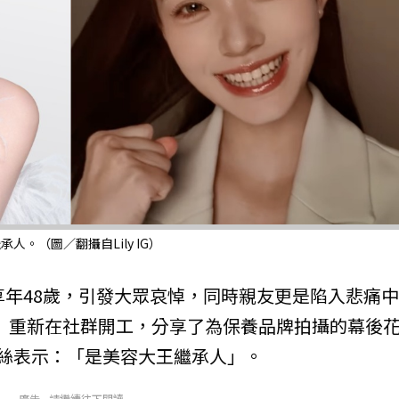
。（圖／翻攝自Lily IG）
享年48歲，引發大眾哀悼，同時親友更是陷入悲痛
）重新在社群開工，分享了為保養品牌拍攝的幕後
絲表示：「是美容大王繼承人」。
廣告 - 請繼續往下閱讀