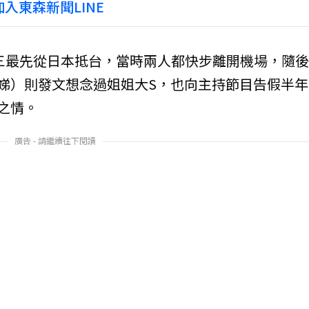
入東森新聞LINE
許老三最先從日本抵台，當時兩人都快步離開機場，隨
娣）則發文想念過姐姐大S，也向主持節目告假半年
之情。
廣告 - 請繼續往下閱讀