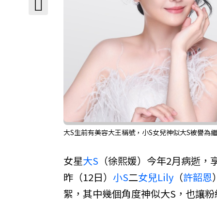
大S生前有美容大王稱號，小S女兒神似大S被譽為繼承人
女星
大S
（徐熙媛）今年2月病逝，
昨（12日）
小S
二
女兒
Lily
（
許韶恩
絮，其中幾個角度神似大S，也讓粉