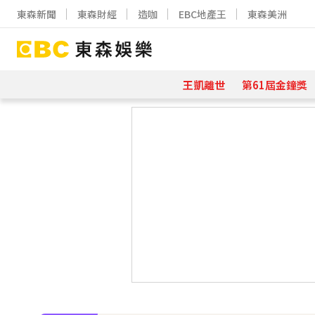
東森新聞
東森財經
造咖
EBC地產王
東森美洲
王凱離世
第61屆金鐘獎
下載東森App，隨時掌握天下大小事
42歲情色女星要結婚了！甜嫁「前