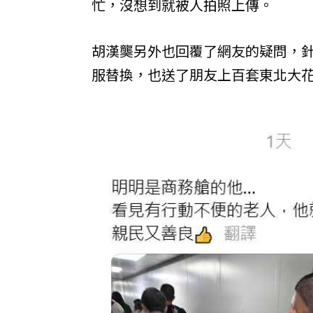
忙，沒想到就被人拍照上傳。
胡漢龑另外也回覆了網友的疑問，針
服替換，也送了朋友上百套東北大