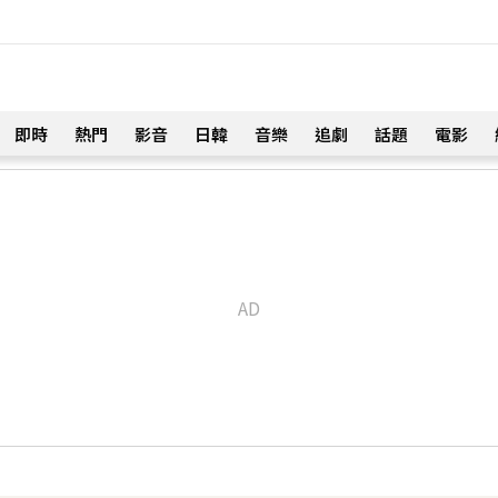
即時
熱門
影音
日韓
音樂
追劇
話題
電影
！
震撼社會
57分鐘前
！