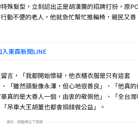
特殊髮型，立刻認出正是胡漢龑的招牌打扮，原P
有行動不便的老人，他就急忙幫忙推輪椅，親民又善
入東森新聞LINE
友留言，「我都開始懷疑，他衣櫃衣服是只有這套
」、「雖然頭髮像永澤，但心地很善良」、「他真的
富豪真的是大善人一個，由衷的敬佩他」、「全台灣
、「吊車大王胡董也都會捐錢做公益」。
廣告 - 請繼續往下閱讀