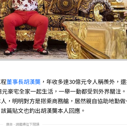
工程
董事長
胡漢龑
，年收多達30億元令人稱羨外，還
6億元豪宅全家一起生活，一舉一動都受到外界關注。
本人，明明對方是搭乘商務艙，居然親自協助地勤做
，該篇貼文也釣出胡漢龑本人回應。
廣告 - 請繼續往下閱讀