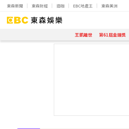
東森新聞
東森財經
造咖
EBC地產王
東森美洲
王凱離世
第61屆金鐘獎
下載東森App，隨時掌握天下大小事
埃及知名女星涉販毒！ 遭「判死刑」
下載東森App，隨時掌握天下大小事