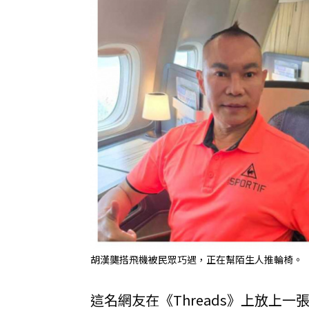
胡漢龑搭飛機被民眾巧遇，正在幫陌生人推輪椅。（圖
這名網友在《Threads》上放上