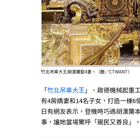
竹北吊車大王胡漢龑娶4妻。（圖／CTWANT）
「
竹北
吊車大王
」、啟德機械起重
有4房嬌妻和14名子女，打造一棟
日有網友表示，登機時巧遇胡漢龑
事，讓她當場驚呼「親民又善良」