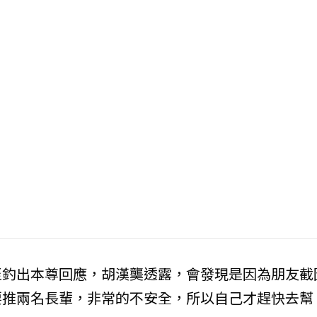
至釣出本尊回應，胡漢龑透露，會發現是因為朋友截
要推兩名長輩，非常的不安全，所以自己才趕快去幫