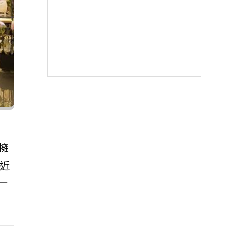
擁
近
一