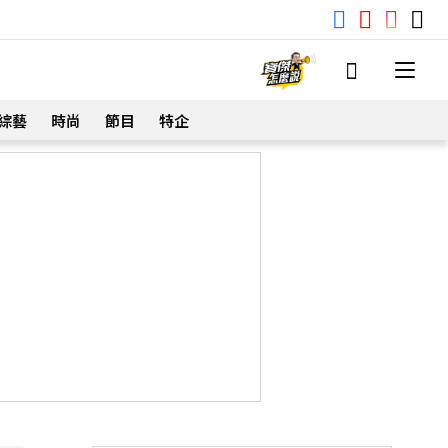
綜藝
時尚
節目
特企