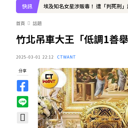
快訊
埃及知名女星涉販毒！ 遭「判死刑」
首頁
話題
竹北吊車大王「低調1善舉
2025-03-01
22:12
CTWANT
分享