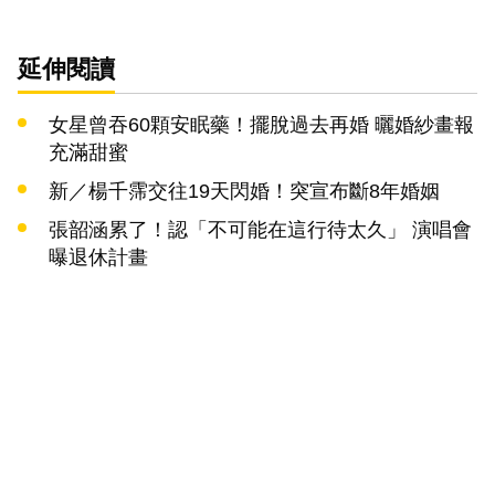
延伸閱讀
女星曾吞60顆安眠藥！擺脫過去再婚 曬婚紗畫報
充滿甜蜜
新／楊千霈交往19天閃婚！突宣布斷8年婚姻
張韶涵累了！認「不可能在這行待太久」 演唱會
曝退休計畫