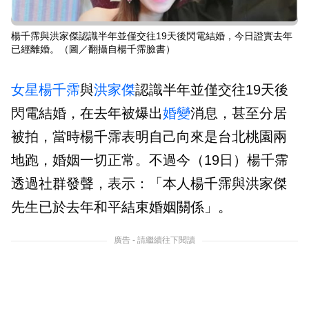
楊千霈與洪家傑認識半年並僅交往19天後閃電結婚，今日證實去年
已經離婚。（圖／翻攝自楊千霈臉書）
女星
楊千霈
與
洪家傑
認識半年並僅交往19天後
閃電結婚，在去年被爆出
婚變
消息，甚至分居
被拍，當時楊千霈表明自己向來是台北桃園兩
地跑，婚姻一切正常。不過今（19日）楊千霈
透過社群發聲，表示：「本人楊千霈與洪家傑
先生已於去年和平結束婚姻關係」。
廣告 - 請繼續往下閱讀