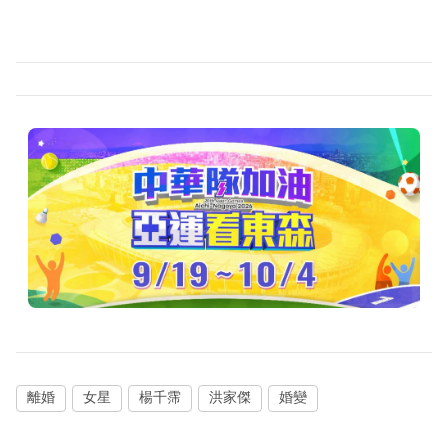
離婚
女星
楊千霈
洪家傑
婚變