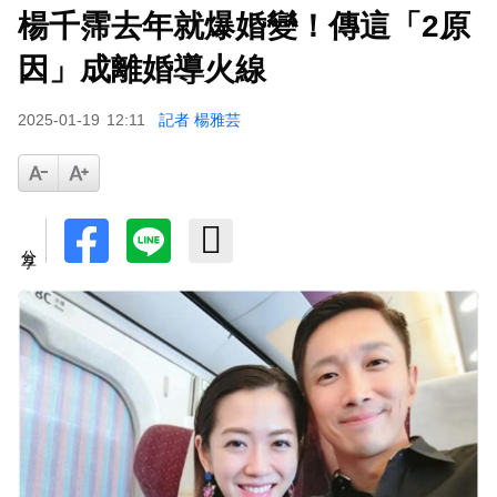
楊千霈去年就爆婚變！傳這「2原
因」成離婚導火線
2025-01-19
12:11
記者 楊雅芸
分享