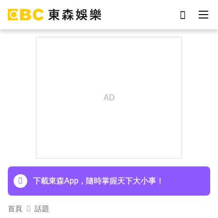
劉真
影片
7-eleven
女優
網紅
ian
于朦朧
謝侑芯
下載東森App，隨時掌握天下大小事！
首頁
話題