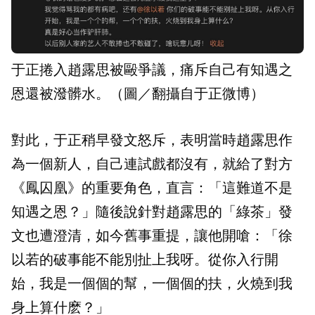
于正捲入趙露思被毆爭議，痛斥自己有知遇之
恩還被潑髒水。（圖／翻攝自于正微博）
對此，于正稍早發文怒斥，表明當時趙露思作
為一個新人，自己連試戲都沒有，就給了對方
《鳳囚凰》的重要角色，直言：「這難道不是
知遇之恩？」隨後說針對趙露思的「綠茶」發
文也遭澄清，如今舊事重提，讓他開嗆：「徐
以若的破事能不能別扯上我呀。從你入行開
始，我是一個個的幫，一個個的扶，火燒到我
身上算什麽？」