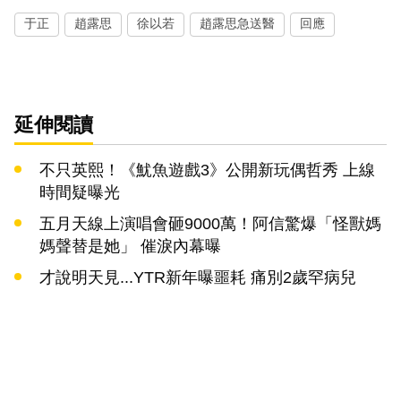
于正
趙露思
徐以若
趙露思急送醫
回應
延伸閱讀
不只英熙！《魷魚遊戲3》公開新玩偶哲秀 上線
時間疑曝光
五月天線上演唱會砸9000萬！阿信驚爆「怪獸媽
媽聲替是她」 催淚內幕曝
才說明天見...YTR新年曝噩耗 痛別2歲罕病兒