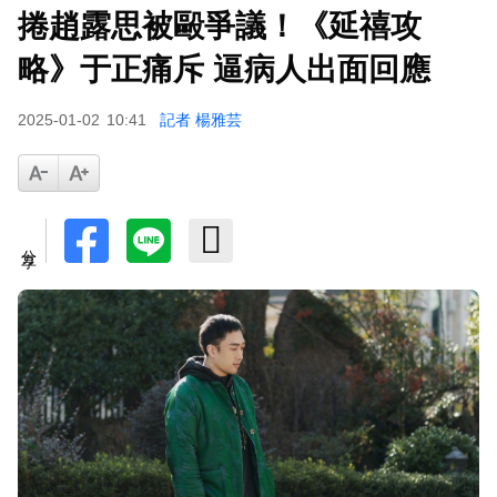
捲趙露思被毆爭議！《延禧攻
蔡阿嘎陷爭議！蘿拉神隱19個月首發文 遭酸「詐
騙集團回歸」回應了
略》于正痛斥 逼病人出面回應
下載東森App，隨時掌握天下大小事！
2025-01-02
10:41
記者 楊雅芸
SEVENTEEN勝寬、Dino同天入伍！玟奎9月服替
代役
分享