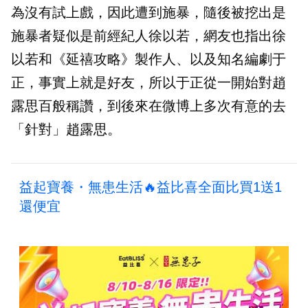
為沒有試上戲，因此遭到施暴，隨後被挖出是
施暴者疑似是前經紀人徐以若，網友也指出徐
以若和《延禧攻略》製作人、以及知名編劇于
正，事實上就是好友，所以于正從一開始對趙
露思百般稱讚，到後來在微博上多次有意的去
「針對」趙露思。
益起寶養・無患生活🔥益比喜全面比買1送1
還便宜