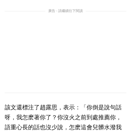
廣告 - 請繼續往下閱讀
該文還標注了趙露思，表示：「你倒是說句話
呀，我怎麽著你了？你沒火之前到處推薦你，
語重心長的話也沒少說，怎麽這會兒髒水潑我