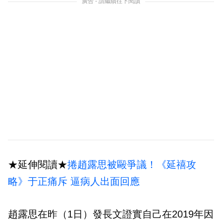
廣告 - 請繼續往下閱讀
★延伸閱讀★
捲趙露思被毆爭議！《延禧攻
略》于正痛斥 逼病人出面回應
趙露思在昨（1日）發長文證實自己在2019年因