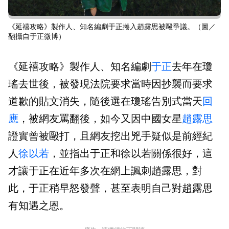
《延禧攻略》製作人、知名編劇于正捲入趙露思被毆爭議。（圖／
翻攝自于正微博）
《延禧攻略》製作人、知名編劇
于正
去年在瓊
瑤去世後，被發現法院要求當時因抄襲而要求
道歉的貼文消失，隨後選在瓊瑤告別式當天
回
應
，被網友罵翻後，如今又因中國女星
趙露思
證實曾被毆打，且網友挖出兇手疑似是前經紀
人
徐以若
，並指出于正和徐以若關係很好，這
才讓于正在近年多次在網上諷刺趙露思，對
此，于正稍早怒發聲，甚至表明自己對趙露思
有知遇之恩。