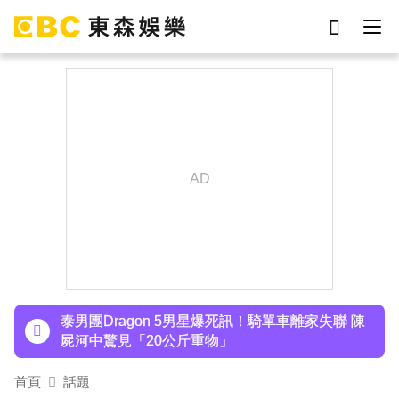
劉真
影片
7-eleven
女優
ian
謝侑芯
網紅
于朦朧
下載東森App，隨時掌握天下大小事！
SEVENTEEN勝寬、Dino同天入伍！玟奎9月服替
代役
泰男團Dragon 5男星爆死訊！騎單車離家失聯 陳
屍河中驚見「20公斤重物」
女星告別9年演藝圈！轉行當計程車司機 曝收入：
首頁
話題
比演員賺更多