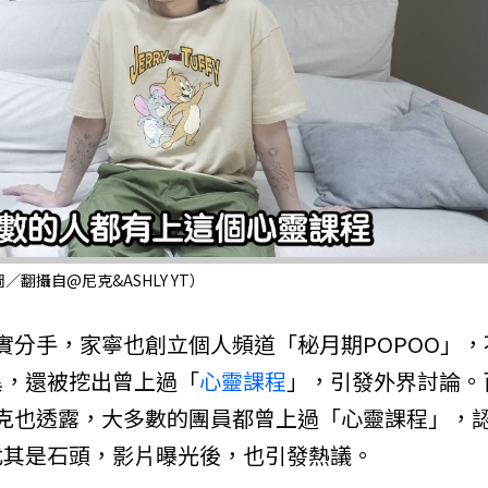
攝自@尼克&ASHLY YT）
前證實分手，家寧也創立個人頻道「秘月期POPOO」，
異，還被挖出曾上過「
心靈課程
」，引發外界討論。
克也透露，大多數的團員都曾上過「心靈課程」，
尤其是石頭，影片曝光後，也引發熱議。