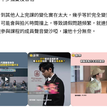
看到其他人上完課的變化實在太大，幾乎等於完全變
，可能會與拍片時間撞上，導致請假問題頻繁，就連
現參與課程的成員聲音變沙啞，讓他十分無奈。
play_arrow
play_arrow
play_arrow