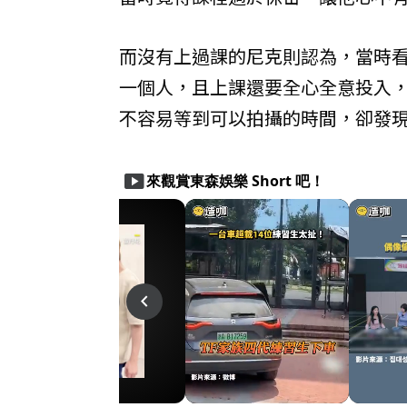
而沒有上過課的尼克則認為，當時
一個人，且上課還要全心全意投入
不容易等到可以拍攝的時間，卻發
smart_display
來觀賞東森娛樂 Short 吧！
play_arrow
play_arrow
navigate_before