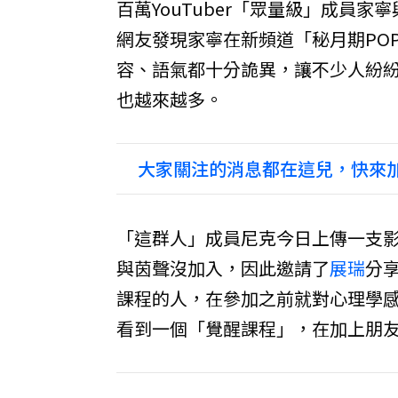
百萬YouTuber「眾量級」成員
網友發現家寧在新頻道「秘月期PO
容、語氣都十分詭異，讓不少人紛
也越來越多。
大家關注的消息都在這兒，快來加
「這群人」成員尼克今日上傳一支
與茵聲沒加入，因此邀請了
展瑞
分
課程的人，在參加之前就對心理學
看到一個「覺醒課程」，在加上朋