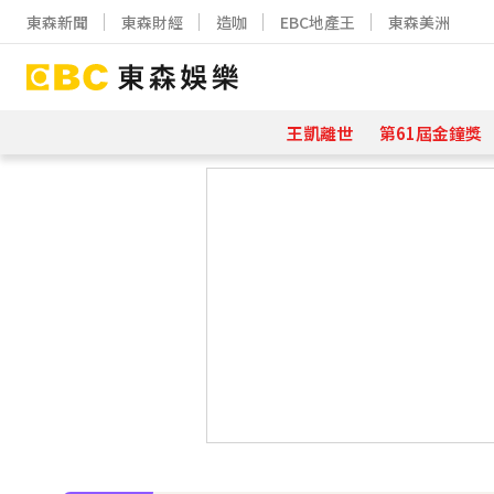
東森新聞
東森財經
造咖
EBC地產王
東森美洲
王凱離世
第61屆金鐘獎