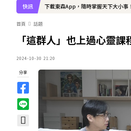
快訊
下載東森App，隨時掌握天下大小事
首頁
話題
「這群人」也上過心靈課
2024-10-30
21:20
分享