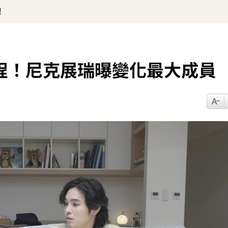
！
程！尼克展瑞曝變化最大成員