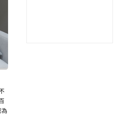
不
百
認為