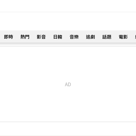
即時
熱門
影音
日韓
音樂
追劇
話題
電影