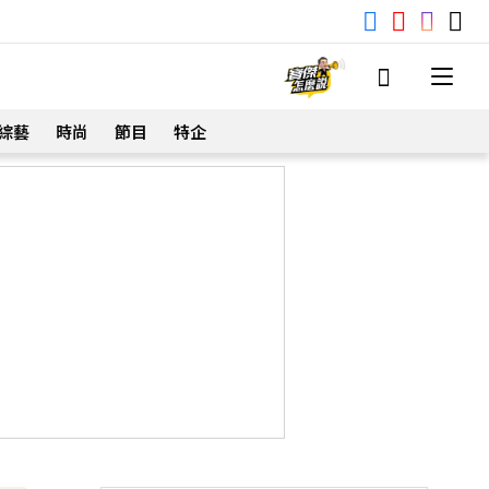
綜藝
時尚
節目
特企