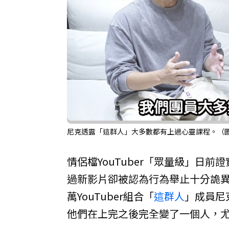
尼克透露「這群人」大多數都有上過心靈課程。（圖／翻
情侶檔YouTuber「眾量級」日
過新影片卻被認為行為舉止十分詭
萬YouTuber組合「
這群人
」成員尼
他們在上完之後完全變了一個人，