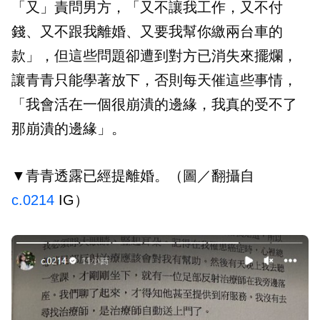
「又」責問男方，「又不讓我工作，又不付
錢、又不跟我離婚、又要我幫你繳兩台車的
款」，但這些問題卻遭到對方已消失來擺爛，
讓青青只能學著放下，否則每天催這些事情，
「我會活在一個很崩潰的邊緣，我真的受不了
那崩潰的邊緣」。
▼青青透露已經提離婚。（圖／翻攝自
c.0214
IG）