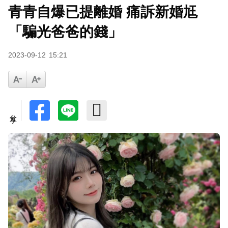
青青自爆已提離婚 痛訴新婚尪
下載東森App，隨時掌握天下大小事！
「騙光爸爸的錢」
庹宗康資產全給老婆！「名下只剩1台車」結婚15
2023-09-12
15:21
年保鮮秘訣曝
分享