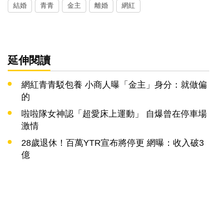
結婚
青青
金主
離婚
網紅
延伸閱讀
網紅青青駁包養 小商人曝「金主」身分：就做偏
的
啦啦隊女神認「超愛床上運動」 自爆曾在停車場
激情
28歲退休！百萬YTR宣布將停更 網曝：收入破3
億