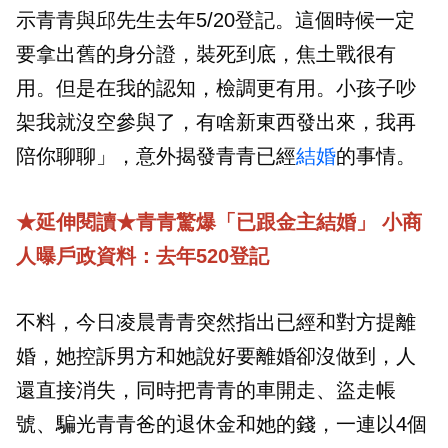
示青青與邱先生去年5/20登記。這個時候一定
要拿出舊的身分證，裝死到底，焦土戰很有
用。但是在我的認知，檢調更有用。小孩子吵
架我就沒空參與了，有啥新東西發出來，我再
陪你聊聊」，意外揭發青青已經
結婚
的事情。
★延伸閱讀★青青驚爆「已跟金主結婚」 小商
人曝戶政資料：去年520登記
不料，今日凌晨青青突然指出已經和對方提離
婚，她控訴男方和她說好要離婚卻沒做到，人
還直接消失，同時把青青的車開走、盜走帳
號、騙光青青爸的退休金和她的錢，一連以4個