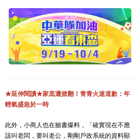
★延伸閱讀★家底遭掀翻！青青火速道歉：年
輕氣盛急於一時
此外，小商人也在臉書爆料，「確實現在不應
該叫老闆，要叫老公，剛剛戶政系統的資料顯