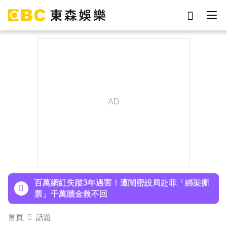
劉真
影片
7-eleven
女優
ian
網紅
謝侑芯
于朦朧
下載東森App，隨時掌握天下大小事！
庹宗康資產全給老婆！「名下只剩1台車」結婚15
年保鮮秘訣曝
百萬網紅失蹤3年遇害！遭閨密設局赴菲「綁架撕
票」千萬贖金救不回
派助理颱風天護植栽！愛莉莎莎挨轟「命不如植
首頁
話題
物」反擊：不會被吹出去