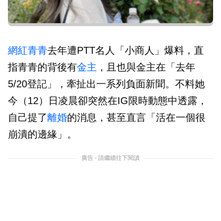
網紅
青青
去年遭PTT名人「小商人」爆料，直
指青青的背後有
金主
，且也與金主在「去年
5/20登記」，牽扯出一系列負面新聞。不料她
今（12）日凌晨卻突然在IG限時動態中透露，
自己提了
離婚
的消息，甚至直言「活在一個很
崩潰的邊緣」。
廣告 - 請繼續往下閱讀