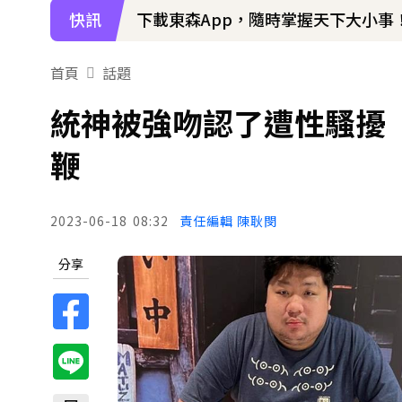
快訊
下載東森App，隨時掌握天下大小事
首頁
話題
統神被強吻認了遭性騷擾
鞭
2023-06-18
08:32
責任編輯 陳耿閔
分享