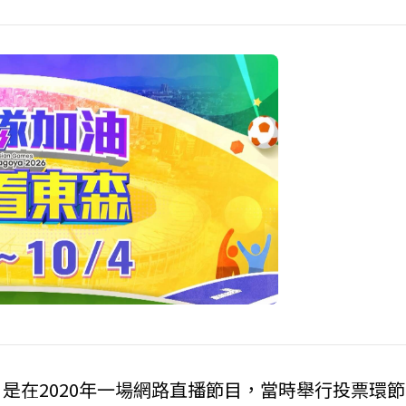
是在2020年一場網路直播節目，當時舉行投票環節