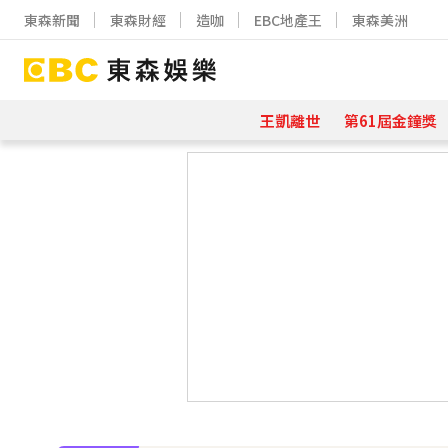
東森新聞
東森財經
造咖
EBC地產王
東森美洲
王凱離世
第61屆金鐘獎