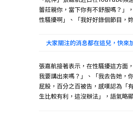
蕾菈親你，當下你有不舒服嗎？」
性騷擾啊」、「我好好錄個節目，
大家關注的消息都在這兒，快來加
張嘉航接著表示，在性騷擾這方面
我要講出來嗎？」、「我去告她，
屁股，百分之百被告，感嘆認為「
生比較有利，這沒辦法」，語氣略