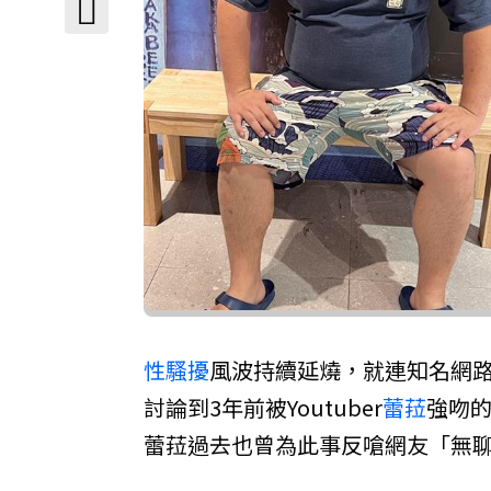
性騷擾
風波持續延燒，就連知名網
討論到3年前被Youtuber
蕾菈
強吻
蕾菈過去也曾為此事反嗆網友「無