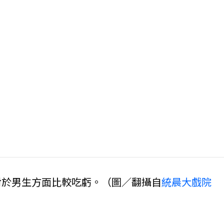
對於男生方面比較吃虧。（圖／翻攝自
統晨大戲院