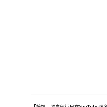
「統神」張嘉航近日在YouTube