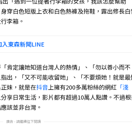
文指出「遇到一位提著行李箱的女孩，我該怎麼幫助
，身穿白色短版上衣和白色熱褲及拖鞋，露出修長白
大行李箱。
入東森新聞LINE
呼「肯定讓她知道台灣人的熱情」、「勿以善小而不
人指出，「又不可能收留她」、「不要煩她！就是最
名正妹，就是在
抖音
上擁有200多萬粉絲的網紅
「淺
分享日常生活，影片都有超過10萬人點讚。不過根
點應該並非台灣。
廣告 - 請繼續往下閱讀