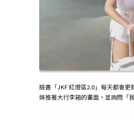
臉書「JKF 紅燈區2.0」每天都會
妹推著大行李箱的畫面，並詢問「