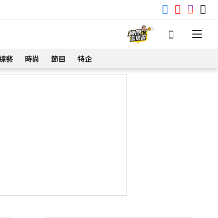
綜藝
時尚
節目
特企