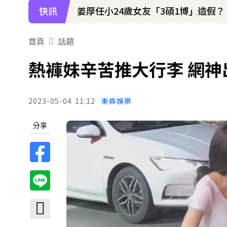
快訊
下載東森App，隨時掌握天下大小事
姜厚任小24歲女友「3碩1博」造假？
首頁
話題
熱褲妹辛苦推大行李 網
2023-05-04
11:12
東森娛樂
分享