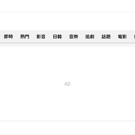
即時
熱門
影音
日韓
音樂
追劇
話題
電影
！
 台大回應了
7分鐘前