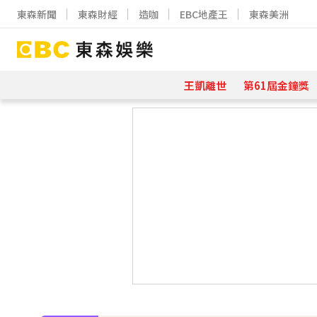
東森新聞
東森財經
造咖
EBC地產王
東森美洲
王凱離世
第61屆金鐘獎
下載東森App，隨時掌握天下大小事
姜厚任小24歲女友「3碩1博」造假？