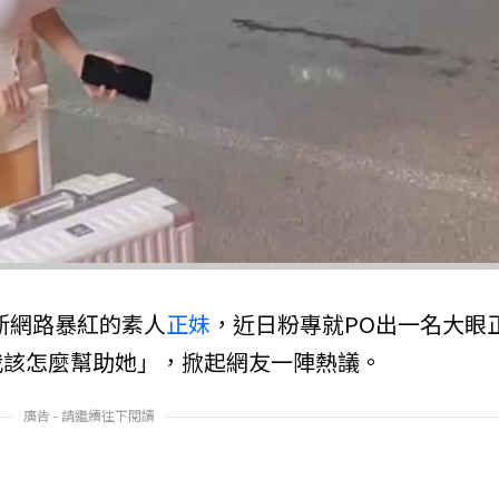
更新網路暴紅的素人
正妹
，近日粉專就PO出一名大眼
我該怎麼幫助她」，掀起網友一陣熱議。
廣告 - 請繼續往下閱讀