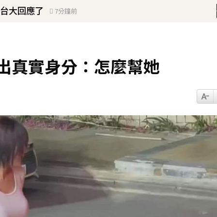
！
 台大回應了
7分鐘前
神出真實身分：怎麼幫她