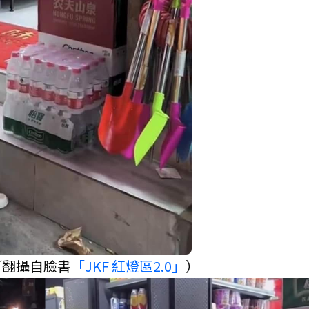
／翻攝自臉書
「JKF 紅燈區2.0」
）