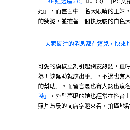
「JKF 紅燈區2.0」
昨（3）日PO
她」，而畫面中一名大眼睛的正妹
的雙腿，並推著一個快及腰的白色
大家關注的消息都在這兒，快來加
可愛的模樣立刻引起網友熱議，直
為！該幫助就該出手」，不過也有
的幫助」。而留言區也有人認出這
淺」
，外型亮眼的她也經常在抖音上
照片背景的商店字體來看，拍攝地