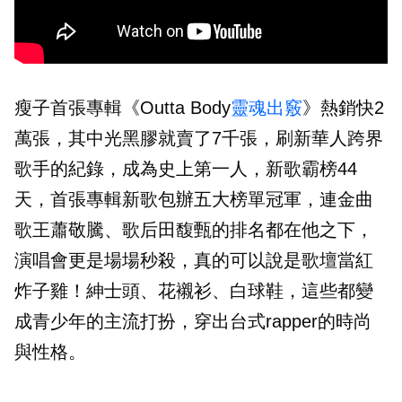
瘦子首張專輯《Outta Body
靈魂出竅
》熱銷快2
萬張，其中光黑膠就賣了7千張，刷新華人跨界
歌手的紀錄，成為史上第一人，新歌霸榜44
天，首張專輯新歌包辦五大榜單冠軍，連金曲
歌王蕭敬騰、歌后田馥甄的排名都在他之下，
演唱會更是場場秒殺，真的可以說是歌壇當紅
炸子雞！紳士頭、花襯衫、白球鞋，這些都變
成青少年的主流打扮，穿出台式rapper的時尚
與性格。