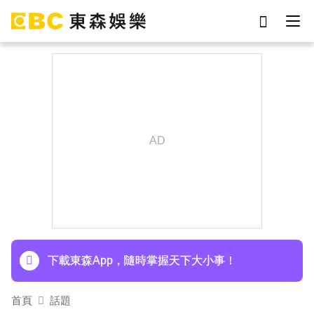
劉真
影片
7-eleven
女優
網紅
ian
謝侑芯
于朦朧
下載東森App，隨時掌握天下大小事！
首頁
話題