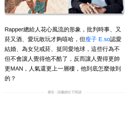
Rapper總給人花心風流的形象，批判時事、又
菸又酒、愛玩敢玩才夠嘻哈，但
瘦子
E.so
認愛
結婚、為女兒戒菸、挺同愛地球，這些行為不
但不會讓人覺得他不酷了，反而讓人覺得更帥
更MAN，人氣還更上一層樓，他到底怎麼做到
的？
廣告 - 請繼續往下閱讀