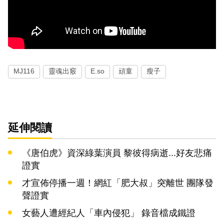
MJ116
靈魂出竅
E.so
頑童
瘦子
延伸閱讀
《唐伯虎》資深綠葉演員 黎彼得病逝...好友悲痛
證實
才宣佈停播一週！網紅「肥大叔」突離世 團隊發
聲證實
女藝人遭經紀人「車內侵犯」 錄音檔成鐵證