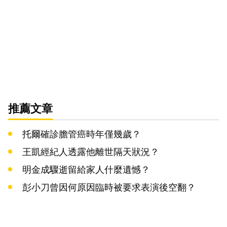
推薦文章
托爾確診膽管癌時年僅幾歲？
王凱經紀人透露他離世隔天狀況？
明金成驟逝留給家人什麼遺憾？
彭小刀曾因何原因臨時被要求表演後空翻？