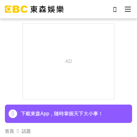
劉真
影片
7-eleven
女優
ian
網紅
謝侑芯
于朦朧
下載東森App，隨時掌握天下大小事！
首頁
話題