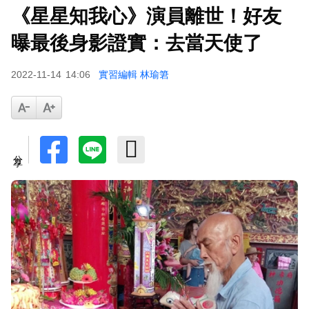
《星星知我心》演員離世！好友
曝最後身影證實：去當天使了
2022-11-14
14:06
實習編輯 林瑜䇹
分享