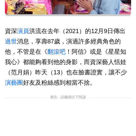
資深
演員
洪流在去年（2021）的12月9日傳出
過世
消息，享壽87歲，演過許多經典角色的
他，不管是在《
翻滾吧
！阿信》或是《星星知
我心》都能夠看到他的身影，而資深藝人恬娃
（范月娟）昨天（13）也在臉書證實，讓不少
演藝圈
好友及粉絲感到相當不捨。
廣告 - 請繼續往下閱讀