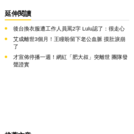
延伸閱讀
後台換衣服遭工作人員罵2字 Lulu認了：很走心
艾成離世3個月！王瞳盼留下老公血脈 摸肚淚崩
了
才宣佈停播一週！網紅「肥大叔」突離世 團隊發
聲證實