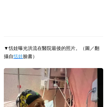
▼恬娃曝光洪流在醫院最後的照片。（圖／翻
攝自
恬娃
臉書）