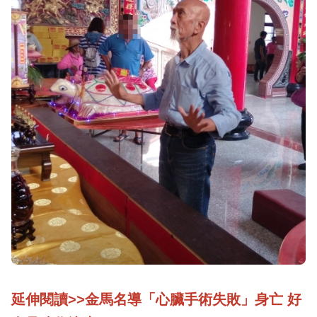
延伸閱讀>>金馬名導「心臟手術失敗」身亡 好