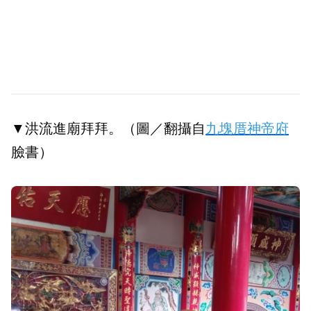
▼洪流進廟拜拜。（圖／翻攝自
九塊厝神帝府
臉書）