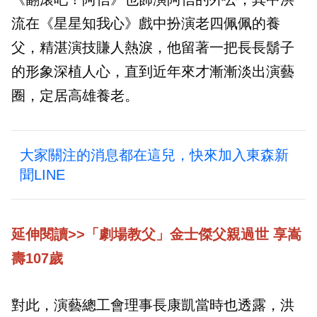
流在《星星知我心》戲中扮演老四佩佩的養
父，精湛演技賺人熱淚，他留著一把長長鬍子
的形象深植人心，直到近年來才漸漸淡出演藝
圈，定居高雄養老。
大家關注的消息都在這兒，快來加入東森新
聞LINE
延伸閱讀>>「劇場教父」金士傑父親過世 享嵩
壽107歲
對此，演藝總工會理事長康凱當時也透露，洪