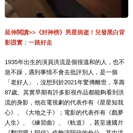
延伸閱讀>>《封神榜》男星病逝！兒發黑白背
影證實：一路好走
1935年出生的演員洪流是個很溫和的人，也不
急不躁，遇到事情不會去批評別人，是一個
「老好人」，沒想到於2021年驚傳離世，享壽
87歲。其實早期有許多影視作品都能夠看到洪
流的身影，他在電視劇的代表作有《星星知我
心》、《大地之子》；電影的代表作有《戲夢
人生》、《練習曲》、《軌道》，甚至連國片
《翻滾吧！阿信》也飾演阿信的外公，其中洪