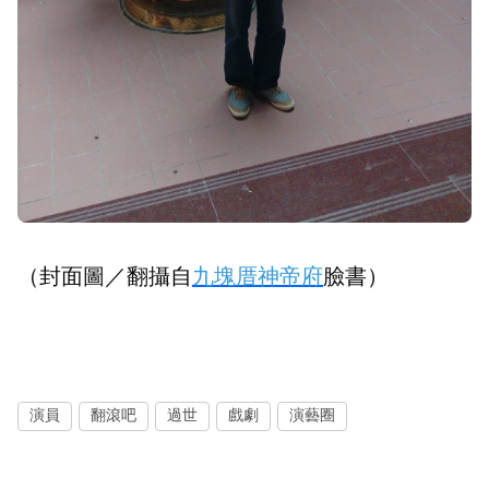
（封面圖／翻攝自
九塊厝神帝府
臉書）
演員
翻滾吧
過世
戲劇
演藝圈