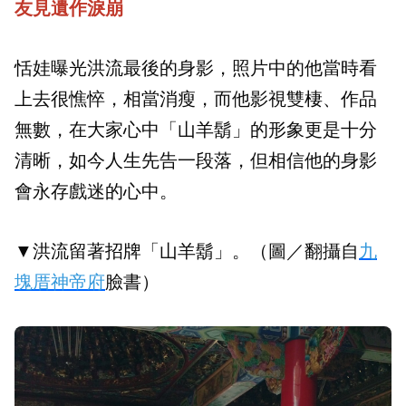
友見遺作淚崩
恬娃曝光洪流最後的身影，照片中的他當時看
上去很憔悴，相當消瘦，而他影視雙棲、作品
無數，在大家心中「山羊鬍」的形象更是十分
清晰，如今人生先告一段落，但相信他的身影
會永存戲迷的心中。
▼洪流留著招牌「山羊鬍」。（圖／翻攝自
九
塊厝神帝府
臉書）