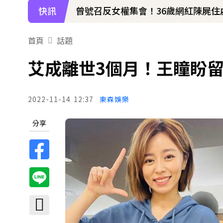
快訊
曾號召反女權集會！36歲網紅陳屍住
下載東森App，隨時掌握天下大小事
首頁
話題
周杰倫遭影射有私生子 杰威爾怒發13
艾成離世3個月！王瞳盼留
2022-11-14
12:37
東森娛樂
分享