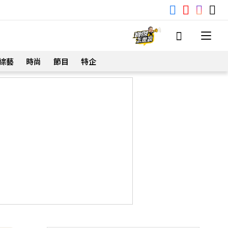
綜藝
時尚
節目
特企