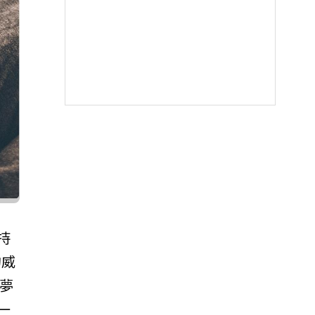
持
的威
夢
一