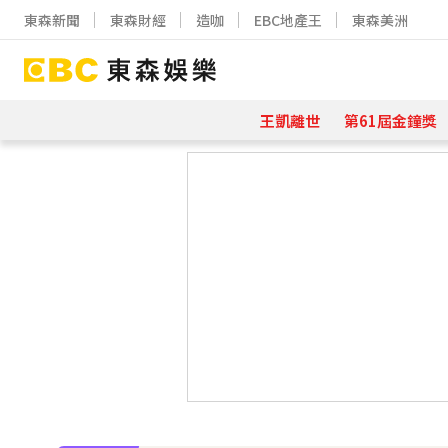
東森新聞
東森財經
造咖
EBC地產王
東森美洲
王凱離世
第61屆金鐘獎
下載東森App，隨時掌握天下大小事
《大熱門》收攤1年！吳宗憲率Lul
18歲帥兒離開台灣！前主播蔣雅淇