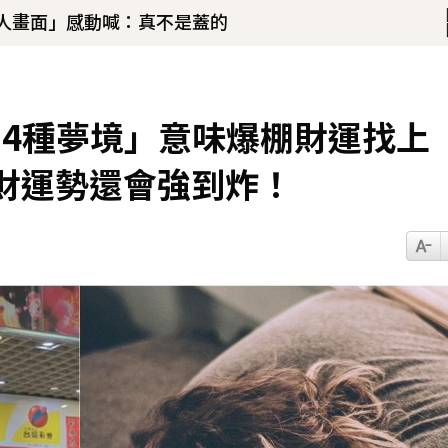
驚人畫面」感動喊：真不是蓋的
！
u、陳漢典再合體：我們還是回來了
20分鐘前
14種夢境」意味爆棚財運找上
財運勢還會強到炸！