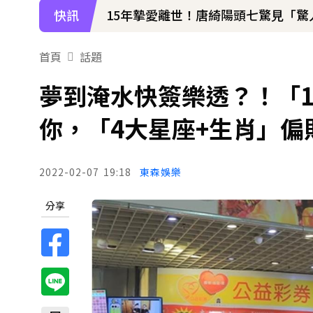
快訊
15年摯愛離世！唐綺陽頭七驚見「
下載東森App，隨時掌握天下大小事
首頁
話題
《大熱門》收攤1年！吳宗憲率Lul
夢到淹水快簽樂透？！「
你，「4大星座+生肖」偏
2022-02-07
19:18
東森娛樂
分享