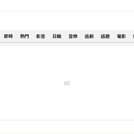
即時
熱門
影音
日韓
音樂
追劇
話題
電影
！
u、陳漢典再合體：我們還是回來了
20分鐘前
忍淚嘆：最難放手的是媽媽
30分鐘前