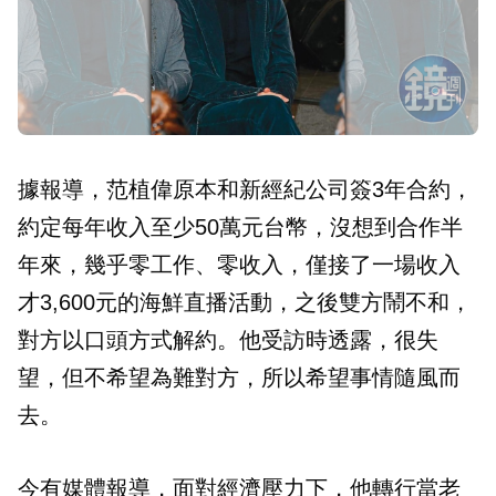
據報導，范植偉原本和新經紀公司簽3年合約，
約定每年收入至少50萬元台幣，沒想到合作半
年來，幾乎零工作、零收入，僅接了一場收入
才3,600元的海鮮直播活動，之後雙方鬧不和，
對方以口頭方式解約。他受訪時透露，很失
望，但不希望為難對方，所以希望事情隨風而
去。
今有媒體報導，面對經濟壓力下，他轉行當老