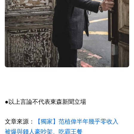
●以上言論不代表東森新聞立場
文章來源：
【獨家】范植偉半年幾乎零收入
被爆與錢人豪吵架、吃霸王餐