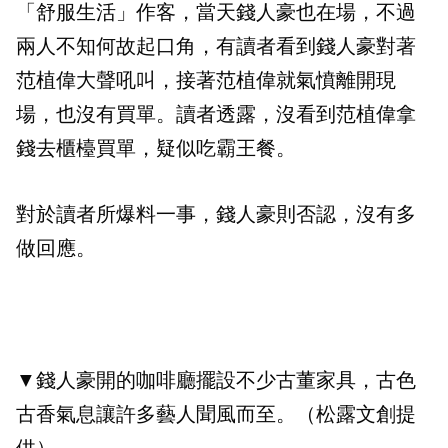
「舒服生活」作客，當天錢人豪也在場，不過
兩人不知何故起口角，有讀者看到錢人豪對著
范植偉大聲吼叫，接著范植偉就氣憤離開現
場，也沒有買單。讀者透露，沒看到范植偉拿
錢去櫃檯買單，疑似吃霸王餐。
對於讀者所爆料一事，錢人豪則否認，沒有多
做回應。
▼錢人豪開的咖啡廳擺設不少古董家具，古色
古香氣息讓許多藝人聞風而至。（松露文創提