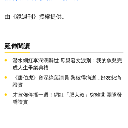
由《鏡週刊》授權提供。
延伸閱讀
潛水網紅李潤潤辭世 母親發文淚別：我的魚兒完
成人生畢業典禮
《唐伯虎》資深綠葉演員 黎彼得病逝...好友悲痛
證實
才宣佈停播一週！網紅「肥大叔」突離世 團隊發
聲證實