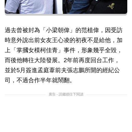
過去曾被封為「小梁朝偉」的范植偉，因受訪
時意外說出前女友王心凌的初夜不是給他，加
上「掌摑女模柯佳青」事件，形象幾乎全毀，
而後他轉往大陸發展。2年前再度回台工作，
並於5月簽進孟庭葦前夫張志鵬所開的經紀公
司，不過合作半年就鬧翻。
廣告 - 請繼續往下閱讀