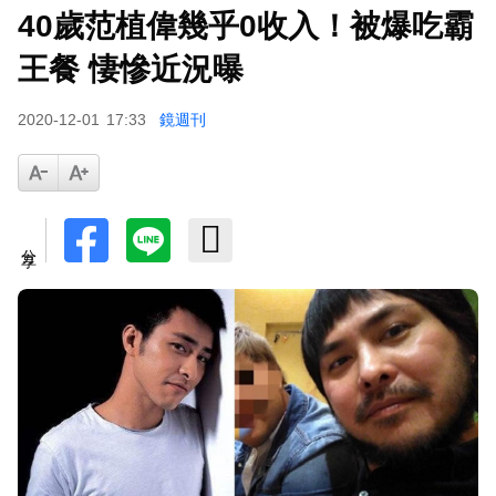
40歲范植偉幾乎0收入！被爆吃霸
王餐 悽慘近況曝
2020-12-01
17:33
鏡週刊
分享