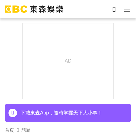
劉真
影片
7-eleven
網紅
于朦朧
ian
女優
謝侑芯
下載東森App，隨時掌握天下大小事！
首頁
話題