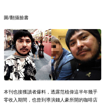
圖/翻攝臉書
本刊也接獲讀者爆料，透露范植偉這半年幾乎
零收入期間，也曾到導演錢人豪所開的咖啡店