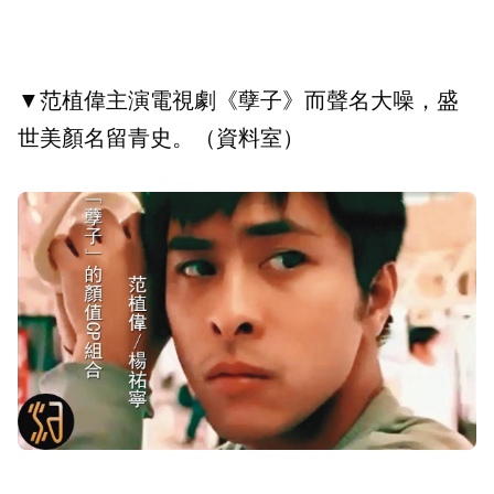
▼范植偉主演電視劇《孽子》而聲名大噪，盛
世美顏名留青史。（資料室）