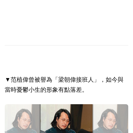
▼范植偉曾被譽為「梁朝偉接班人」，如今與
當時憂鬱小生的形象有點落差。