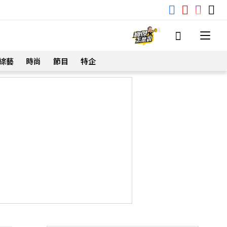
綜藝
時尚
節目
特企