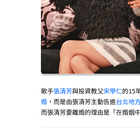
歌手
張清芳
與投資教父
宋學仁
的15
婚
，而是由張清芳主動告進
台北地
而張清芳要離婚的理由是「在婚姻