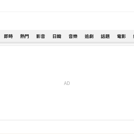
即時
熱門
影音
日韓
音樂
追劇
話題
電影