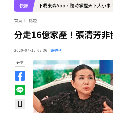
快訊
下載東森App，隨時掌握天下大小事
首頁
話題
分走16億家產！張清芳非
2020-07-15
08:36
鏡週刊
分享