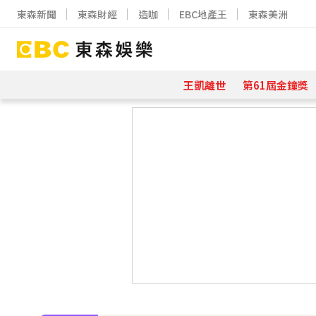
東森新聞
東森財經
造咖
EBC地產王
東森美洲
王凱離世
第61屆金鐘獎