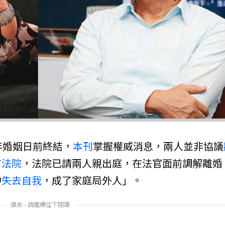
年婚姻日前終結，
本刊
掌握權威消息，兩人並非協議
方法院
，法院已請兩人親出庭，在法官面前調解離婚
中
失去自我
，成了家庭局外人」。
廣告 - 請繼續往下閱讀