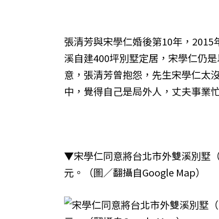
張清芳與宋學仁婚後第10年，20
溪自建400坪別墅定居，宋學仁仍
意，張清芳曾抱怨，先生宋學仁太
中，覺得自己是局外人，丈夫事業
▼宋學仁同意將台北市外雙溪別墅（
元。（圖／翻攝自Google Map）