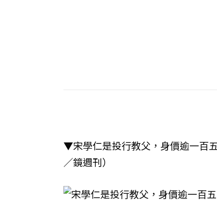
▼宋學仁是投行教父，身價逾一百
／鏡週刊）