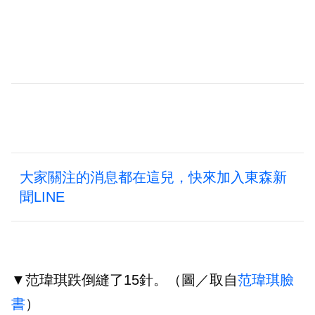
大家關注的消息都在這兒，快來加入東森新
聞LINE
▼范瑋琪跌倒縫了15針。（圖／取自
范瑋琪臉
書
）