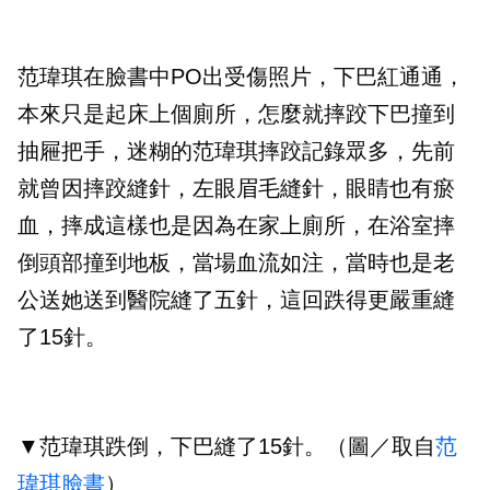
范瑋琪在臉書中PO出受傷照片，下巴紅通通，
本來只是起床上個廁所，怎麼就摔跤下巴撞到
抽屜把手，迷糊的范瑋琪摔跤記錄眾多，先前
就曾因摔跤縫針，左眼眉毛縫針，眼睛也有瘀
血，摔成這樣也是因為在家上廁所，在浴室摔
倒頭部撞到地板，當場血流如注，當時也是老
公送她送到醫院縫了五針，這回跌得更嚴重縫
了15針。
▼范瑋琪跌倒，下巴縫了15針。（圖／取自
范
瑋琪臉書
）