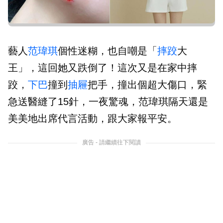
藝人
范瑋琪
個性迷糊，也自嘲是「
摔跤
大
王」，這回她又跌倒了！這次又是在家中摔
跤，
下巴
撞到
抽屜
把手，撞出個超大傷口，緊
急送醫縫了15針，一夜驚魂，范瑋琪隔天還是
美美地出席代言活動，跟大家報平安。
廣告 - 請繼續往下閱讀