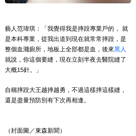
藝人范瑋琪：「我覺得我是摔跤專業戶的， 就
是本科專業，從我出道到現在就常常摔跤，是
整個血濺廁所，地板上全部都是血，後來
黑人
就說，你這個要縫，現在立刻半夜去醫院縫了
大概15針。」
自稱摔跤大王越摔越勇，不過這樣摔這樣縫，
還是盡量預防別有下次再相逢。
（封面圖／東森新聞）