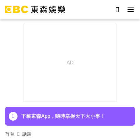
劉真
影片
7-eleven
網紅
女優
于朦朧
ian
謝侑芯
下載東森App，隨時掌握天下大小事！
首頁
話題