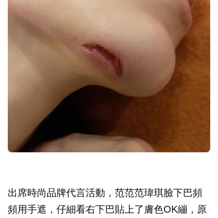
出席時尚品牌代言活動，范范范瑋琪臉下巴頻
頻用手遮，仔細看右下巴貼上了膚色OK繃，原