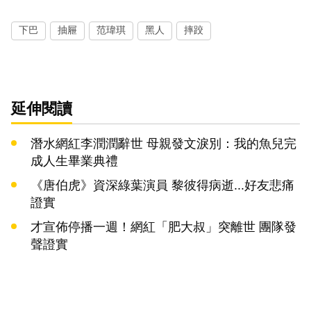
下巴
抽屜
范瑋琪
黑人
摔跤
延伸閱讀
潛水網紅李潤潤辭世 母親發文淚別：我的魚兒完
成人生畢業典禮
《唐伯虎》資深綠葉演員 黎彼得病逝...好友悲痛
證實
才宣佈停播一週！網紅「肥大叔」突離世 團隊發
聲證實