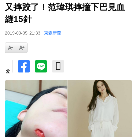
又摔跤了！范瑋琪摔撞下巴見血
縫15針
2019-09-05
21:33
東森新聞
分享