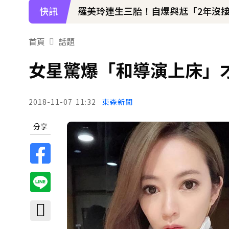
快訊
下載東森App，隨時掌握天下大小事
羅美玲連生三胎！自爆與尪「2年沒
首頁
話題
女星驚爆「和導演上床」
2018-11-07
11:32
東森新聞
分享