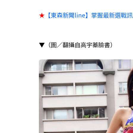
★
【東森新聞line】掌握最新選戰
▼（圖／翻攝自高宇蓁臉書）