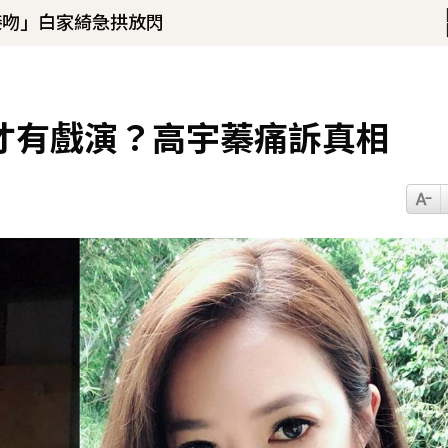
！
接吻」白家綺急拱放閃
才有戲演？高宇蓁痛訴真相