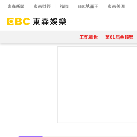
東森新聞
東森財經
造咖
EBC地產王
東森美洲
王凱離世
第61屆金鐘獎
下載東森App，隨時掌握天下大小事
羅美玲連生三胎！自爆與尪「2年沒