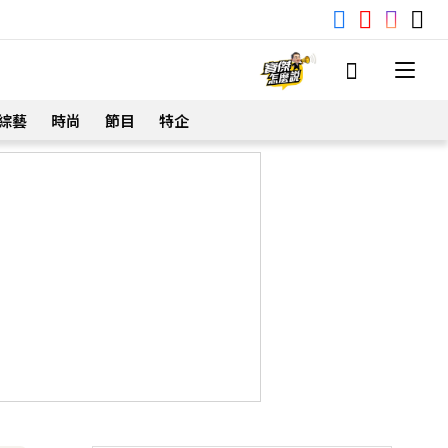
綜藝
時尚
節目
特企