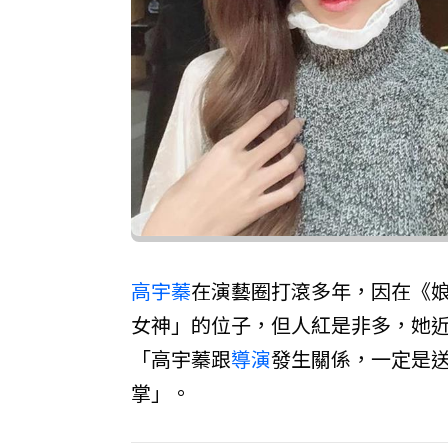
高宇蓁
在演藝圈打滾多年，因在《
女神」的位子，但人紅是非多，她
「高宇蓁跟
導演
發生關係，一定是
掌」。