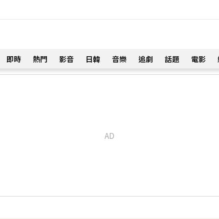
即時
熱門
影音
日韓
音樂
追劇
話題
電影
！
接吻」白家綺急拱放閃