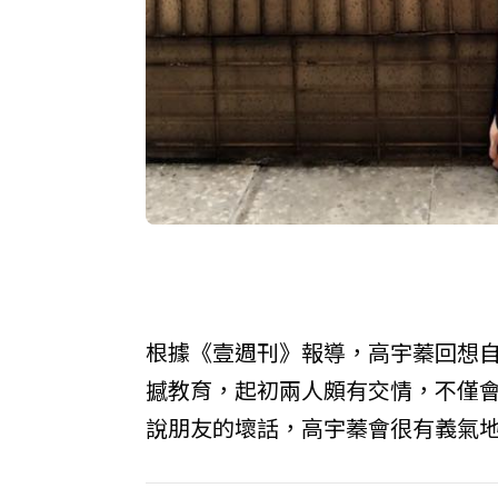
根據《壹週刊》報導，高宇蓁回想
撼教育，起初兩人頗有交情，不僅
說朋友的壞話，高宇蓁會很有義氣