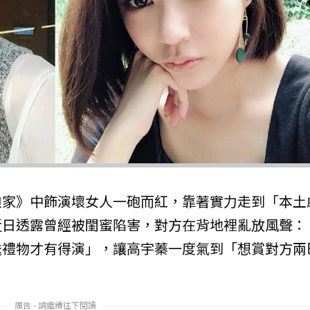
娘家》中飾演壞女人一砲而紅，靠著實力走到「本土
近日透露曾經被閨蜜陷害，對方在背地裡亂放風聲：
送禮物才有得演」，讓高宇蓁一度氣到「想賞對方兩
廣告 - 請繼續往下閱讀